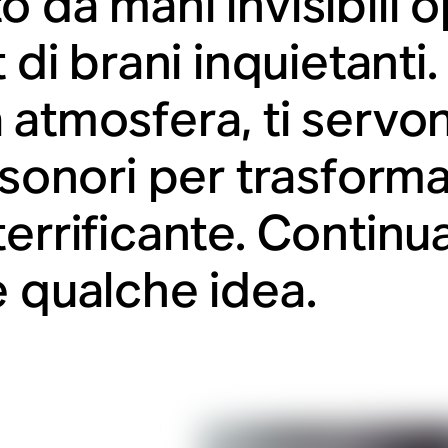
o da mani invisibili 
t di brani inquietanti
 atmosfera, ti servo
 sonori per trasforma
terrificante. Continu
e qualche idea.