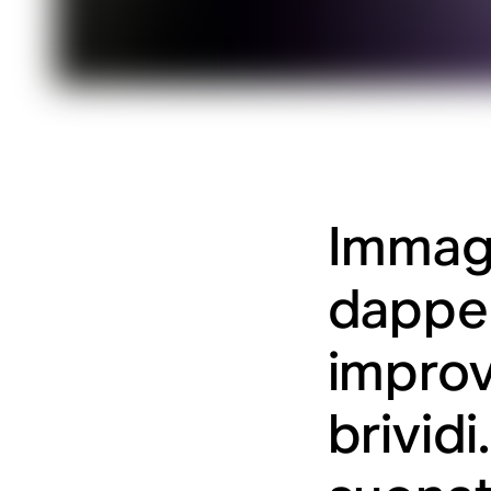
Immagi
dapper
improv
brivid