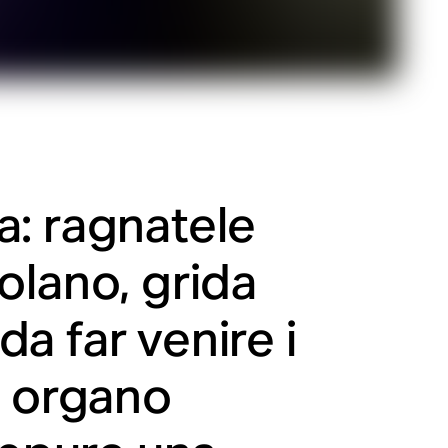
a: ragnatele
olano, grida
a far venire i
n organo