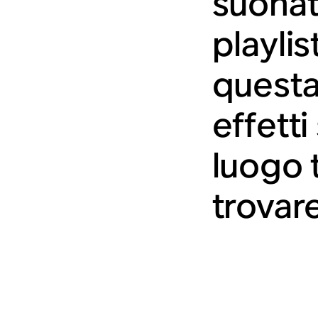
suonat
playlis
questa
effetti
luogo 
trovar