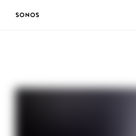
SUONI
4 modi per crea