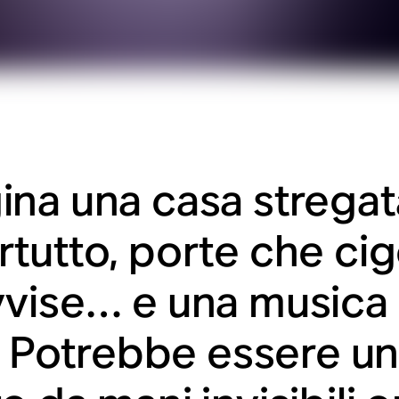
na una casa stregat
tutto, porte che cig
vise… e una musica d
i. Potrebbe essere u