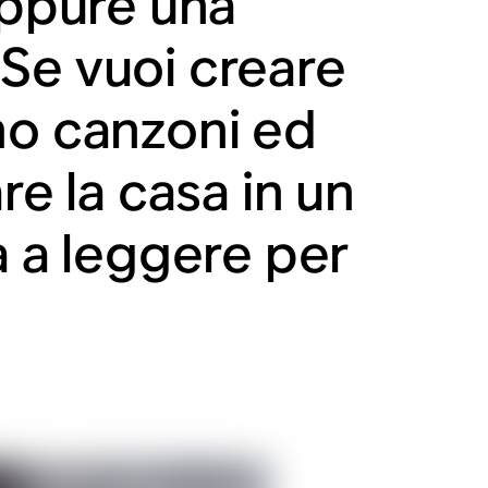
oppure una
. Se vuoi creare
no canzoni ed
re la casa in un
a a leggere per