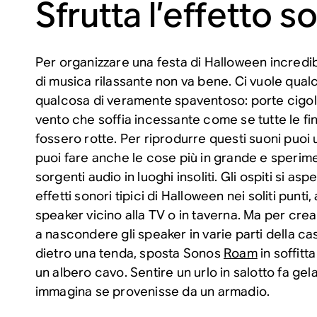
Sfrutta l’effetto s
Per organizzare una festa di Halloween incredibile
di musica rilassante non va bene. Ci vuole qualc
qualcosa di veramente spaventoso: porte cigolan
vento che soffia incessante come se tutte le fi
fossero rotte. Per riprodurre questi suoni puoi
puoi fare anche le cose più in grande e sperim
sorgenti audio in luoghi insoliti. Gli ospiti si asp
effetti sonori tipici di Halloween nei soliti punt
speaker vicino alla TV o in taverna. Ma per cre
a nascondere gli speaker in varie parti della ca
dietro una tenda, sposta Sonos
Roam
in soffitt
un albero cavo. Sentire un urlo in salotto fa gel
immagina se provenisse da un armadio.