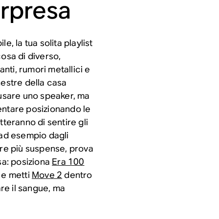
orpresa
, la tua solita playlist
osa di diverso,
ti, rumori metallici e
nestre della casa
 usare uno speaker, ma
entare posizionando le
etteranno di sentire gli
i, ad esempio dagli
are più suspense, prova
sa: posiziona
Era 100
a e metti
Move 2
dentro
are il sangue, ma