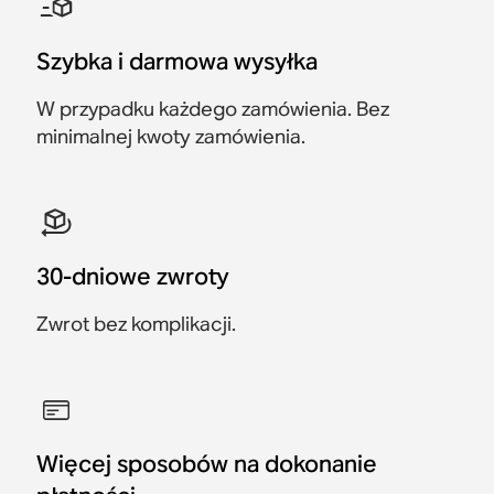
Głośniki Sonos
Architectural by Sonance
Architectural by Sonance
Architectural by Sonance
Zaoszczędź 700 zł
Architectural by Sonance
3499 zł
4799 zł
Szybka i darmowa wysyłka
4349 zł
249 zł
W przypadku każdego zamówienia. Bez
minimalnej kwoty zamówienia.
30-dniowe zwroty
Zwrot bez komplikacji.
Więcej sposobów na dokonanie