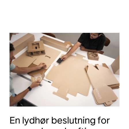
Stemmestyring er
Wi-Fi
aktivert
Bluetooth®
Fungerer med TV-
fjernkontrollen
Trueplay™
Taleforbedring
HDMI® eARC
Nattlyd
En lydhør beslutning for