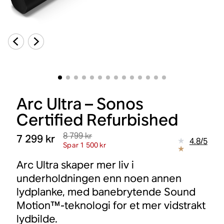
Arc Ultra – Sonos
Certified Refurbished
8 799 kr
7 299 kr
4.8
/
5
Spar 1 500 kr
Arc Ultra skaper mer liv i
underholdningen enn noen annen
lydplanke, med banebrytende Sound
Motion™-teknologi for et mer vidstrakt
lydbilde.