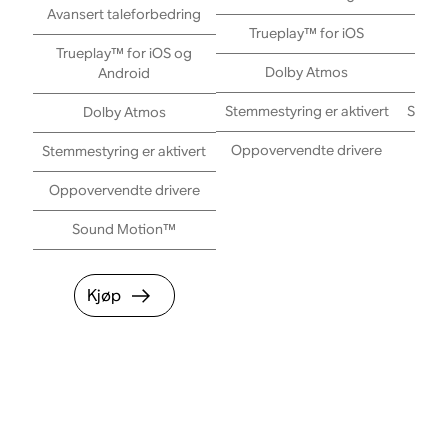
Avansert taleforbedring
Trueplay™ for iOS
Tr
Trueplay™ for iOS og
Dolby Atmos
Android
Stemmestyring er aktivert
Stemme
Dolby Atmos
Oppovervendte drivere
Stemmestyring er aktivert
Oppovervendte drivere
Sound Motion™
Kjøp