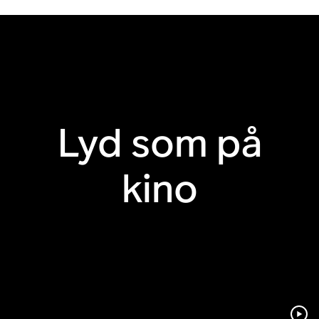
HDMI® eARC
Synkronisering av
fjernkontroll til TV
Lyd som på
Apple AirPlay 2
Berøringskontroller
kino