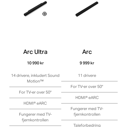
Arc Ultra
Arc
Be
10 990 kr
9 999 kr
14 drivere, inkludert Sound
11 drivere
Motion™
For TV-er over 50"
For
For TV-er over 50"
HDMI® eARC
HDMI® eARC
Fungerer med TV-
Fu
Fungerer med TV-
fjernkontrollen
fjernkontrollen
Taleforbedring