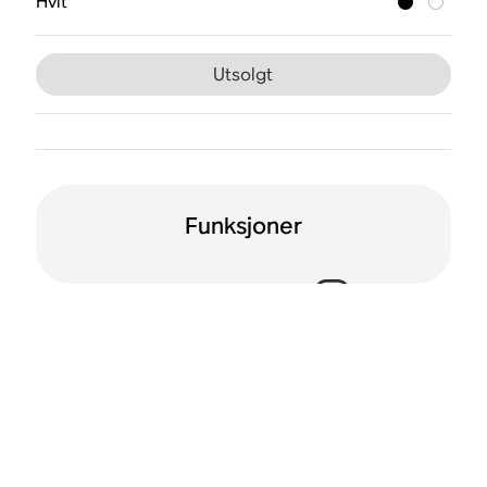
Hvit
Utsolgt
Funksjoner
Stemmestyring er
Dolby Atmos
aktivert
Wi-Fi
Trueplay™