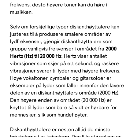
frekvens, desto høyere toner kan du høre i
musikken.
Selv om forskjellige typer diskanthøyttalere kan
justeres til å produsere smalere områder av
lydfrekvenser, gjengir diskanthøyttalere som
gruppe vanligvis frekvenser i området fra
2000
Hertz (Hz) til 20 000 Hz
. Hertz viser antallet
vibrasjoner som skjer på ett sekund, og raskere
vibrasjoner svarer til lyder med høyere frekvens.
Høye vokaltoner, cymbaler og gitarsoloer er
eksempler på lyder som faller innenfor den lavere
delen av en diskanthøyttalers område (2000 Hz).
Den høyere enden av området (20 000 Hz) er
knyttet til lyder som bare så vidt er hørbare for
mennesker, slik som hundefløyter.
Diskanthøyttalere er nesten alltid de minste
høyttalerne i et lydanlegg. Den lille størrelsen er