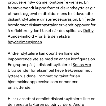
produsere høy- og mellomtonefrekvenser. En
fremovervendt kuppelformet diskanthøyttaler gir
et rundt og jevnt midtbilde, mens to sidevendte
diskanthøyttalere gir stereoseparasjon. En fjerde
hornformet diskanthøyttaler er vendt oppover for
å reflektere lyden i taket når det spilles av
Dolby
Atmos-innhold
– for å få den
ekstra
høydedimensjonen
.
Andre høyttalere kan oppnå en lignende,
imponerende ytelse med en annen konfigurasjon.
En gruppe på sju diskanthøyttalere i
Sonos Arc
Ultra
sender for eksempel høye frekvenser mot
lytteren, sidene i rommet og taket for en
hjemmekinoopplevelse som er mer enn
omsluttende.
Husk uansett at antallet diskanthøyttalere ikke er
den eneste faktoren du bør vurdere. Andre