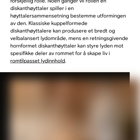
forskjellig rolle. Noen ganger vil rollen en
diskanthøyttaler spiller i en
høyttalersammensetning bestemme utformingen
av den. Klassiske kuppelformede
diskanthøyttalere kan produsere et bredt og
velbalansert lydområde, mens en retningsgivende
hornformet diskanthøyttaler kan styre lyden mot
spesifikke deler av rommet for å skape liv i
romtilpasset lydinnhold
.