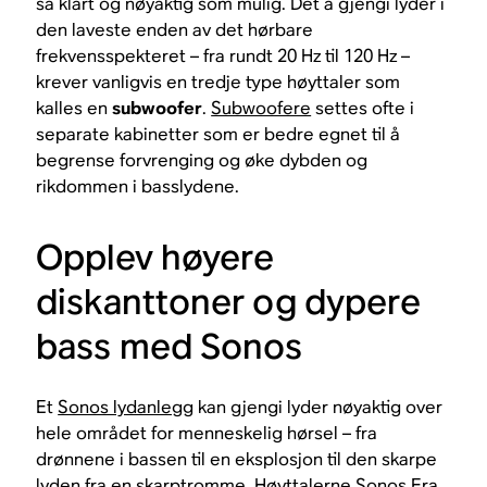
så klart og nøyaktig som mulig. Det å gjengi lyder i
den laveste enden av det hørbare
frekvensspekteret – fra rundt 20 Hz til 120 Hz –
krever vanligvis en tredje type høyttaler som
kalles en
subwoofer
.
Subwoofere
settes ofte i
separate kabinetter som er bedre egnet til å
begrense forvrenging og øke dybden og
rikdommen i basslydene.
Opplev høyere
diskanttoner og dypere
bass med Sonos
Et
Sonos lydanlegg
kan gjengi lyder nøyaktig over
hele området for menneskelig hørsel – fra
drønnene i bassen til en eksplosjon til den skarpe
lyden fra en skarptromme. Høyttalerne
Sonos Era