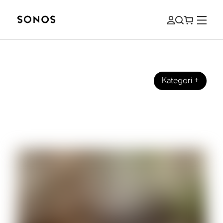
Kategori
+
MERKEVARE
Hva er diskanthøyttalere (og hva gjør
de?)