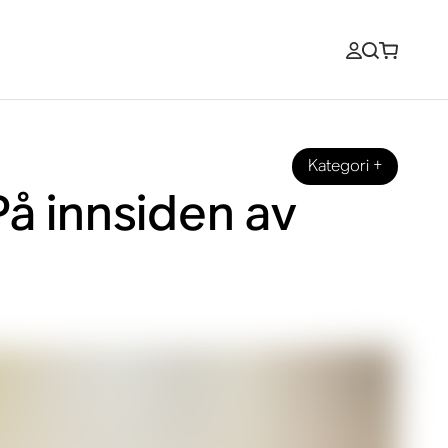
Kategori
+
På innsiden av