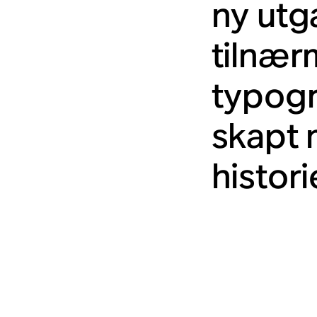
ny utg
tilnærm
typogr
skapt 
histori