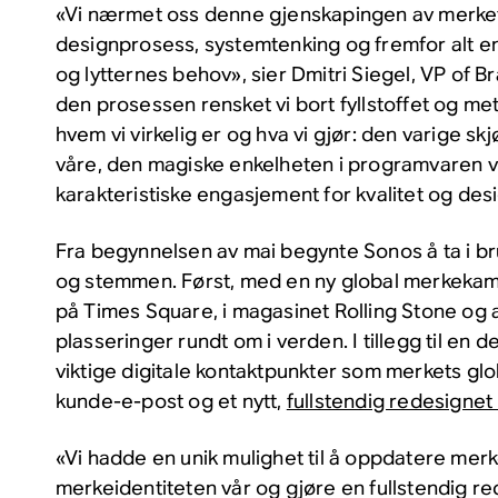
«Vi nærmet oss denne gjenskapingen av merke
designprosess, systemtenking og fremfor alt en
og lytternes behov», sier Dmitri Siegel, VP of 
den prosessen rensket vi bort fyllstoffet og met
hvem vi virkelig er og hva vi gjør: den varige s
våre, den magiske enkelheten i programvaren v
karakteristiske engasjement for kvalitet og des
Fra begynnelsen av mai begynte Sonos å ta i br
og stemmen. Først, med en ny global merkeka
på Times Square, i magasinet Rolling Stone og
plasseringer rundt om i verden. I tillegg til en
viktige digitale kontaktpunkter som merkets gl
kunde-e-post og et nytt,
fullstendig redesignet
«Vi hadde en unik mulighet til å oppdatere merk
merkeidentiteten vår og gjøre en fullstendig re