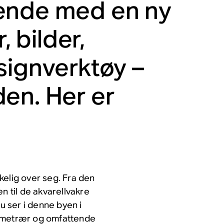
eende med en ny
, bilder,
signverktøy –
en. Her er
kelig over seg. Fra den
n til de akvarellvakre
du ser i denne byen i
almetrær og omfattende