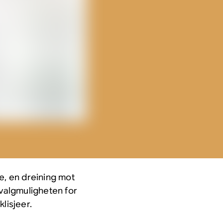
, en dreining mot
 valgmuligheten for
lisjeer.