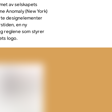
met av selskapets
ene Anomaly (New York)
erte designelementer
stiden, en ny
 og reglene som styrer
ets logo.