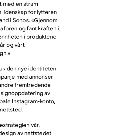
t med en stram
 lidenskap for lytteren
Brand i Sonos. «Gjennom
aforen og fant kraften i
kjønnheten i produktene
år og vårt
ign.»
uk den nye identiteten
mpanje med annonser
 andre fremtredende
 designoppdatering av
obale Instagram-konto,
 nettsted
.
estrategien vår,
design av nettstedet