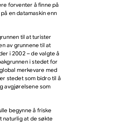
re forventer å finne på
n på en datamaskin enn
unnen til at turister
en av grunnene til at
er i 2002 – de valgte å
akgrunnen i stedet for
n global merkevare med
r stedet som bidro til å
og avgjørelsene som
lle begynne å friske
t naturlig at de søkte