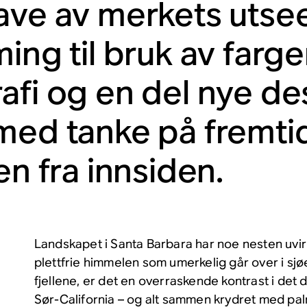
ave av merkets uts
ing til bruk av farger
afi og en del nye de
med tanke på fremtid
en fra innsiden.
Landskapet i Santa Barbara har noe nesten uvir
plettfrie himmelen som umerkelig går over i sjøe
fjellene, er det en overraskende kontrast i det 
Sør-California – og alt sammen krydret med p