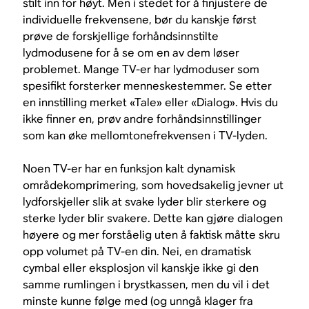
stilt inn for høyt. Men i stedet for å finjustere de
individuelle frekvensene, bør du kanskje først
prøve de forskjellige forhåndsinnstilte
lydmodusene for å se om en av dem løser
problemet. Mange TV-er har lydmoduser som
spesifikt forsterker menneskestemmer. Se etter
en innstilling merket «Tale» eller «Dialog». Hvis du
ikke finner en, prøv andre forhåndsinnstillinger
som kan øke mellomtonefrekvensen i TV-lyden.
Noen TV-er har en funksjon kalt dynamisk
områdekomprimering, som hovedsakelig jevner ut
lydforskjeller slik at svake lyder blir sterkere og
sterke lyder blir svakere. Dette kan gjøre dialogen
høyere og mer forståelig uten å faktisk måtte skru
opp volumet på TV-en din. Nei, en dramatisk
cymbal eller eksplosjon vil kanskje ikke gi den
samme rumlingen i brystkassen, men du vil i det
minste kunne følge med (og unngå klager fra