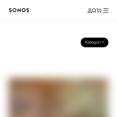
Kategori
+
VEILEDNINGER
Slik hører du dialogen bedre når du
ser TV-serier og filmer