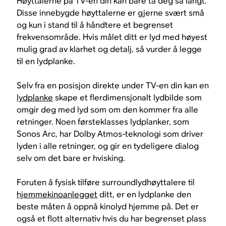
Høyttalerne på TV-en din kan bare ta deg så langt.
Disse innebygde høyttalerne er gjerne svært små
og kun i stand til å håndtere et begrenset
frekvensområde. Hvis målet ditt er lyd med høyest
mulig grad av klarhet og detalj, så vurder å legge
til en lydplanke.
Selv fra en posisjon direkte under TV-en din kan en
lydplanke
skape et flerdimensjonalt lydbilde som
omgir deg med lyd som om den kommer fra alle
retninger. Noen førsteklasses lydplanker, som
Sonos Arc, har Dolby Atmos-teknologi som driver
lyden i alle retninger, og gir en tydeligere dialog
selv om det bare er hvisking.
Foruten å fysisk tilføre surroundlydhøyttalere til
hjemmekinoanlegget
ditt, er en lydplanke den
beste måten å oppnå kinolyd hjemme på. Det er
også et flott alternativ hvis du har begrenset plass