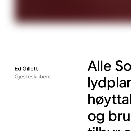
Alle S
Ed Gillett
Gjesteskribent
lydpla
høytta
og bru