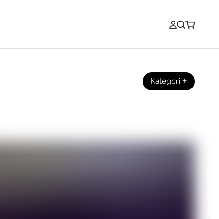
Kategori
+
y