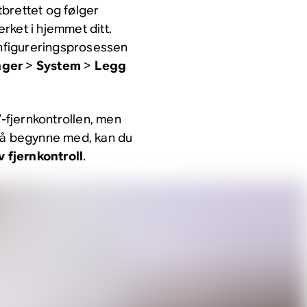
brettet og følger
erket i hjemmet ditt.
konfigureringsprosessen
inger
>
System
>
Legg
fjernkontrollen, men
l å begynne med, kan du
 fjernkontroll
.