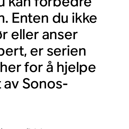
du kan forbedre
n. Enten du ikke
r eller anser
ert, er serien
her for å hjelpe
t av Sonos-