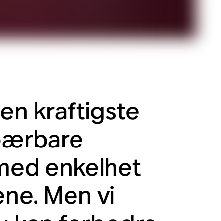
en kraftigste
 bærbare
 med enkelhet
ene. Men vi