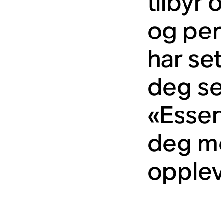
tilbyr
og per
har se
deg se
«Essen
deg me
opplev