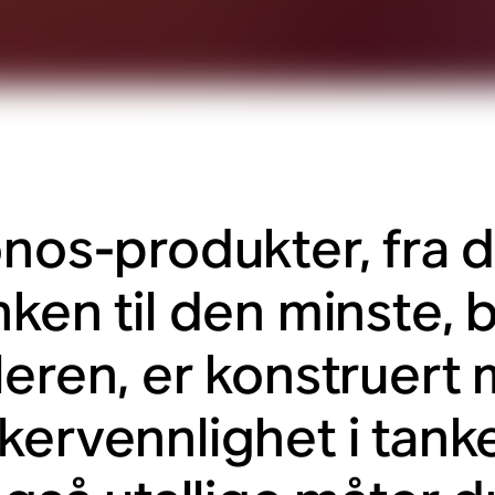
onos-produkter, fra d
nken til den minste,
leren, er konstruert
kervennlighet i tank