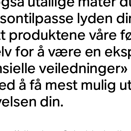
 også utallige måter 
sontilpasse lyden di
tt produktene våre fø
lv for å være en eksp
sielle veiledninger» 
d å få mest mulig u
elsen din.