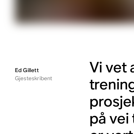
Vi vet 
Ed Gillett
Gjesteskribent
trenin
prosjek
på vei 