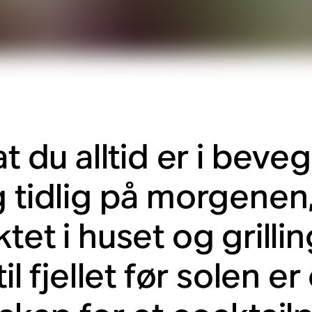
at du alltid er i bev
g tidlig på morgenen,
tet i huset og grilli
til fjellet før solen e