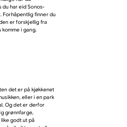
 du har eid Sonos-
t. Forhåpentlig finner du
en er forskjellig fra
s komme i gang.
ten det er på kjøkkenet
usikken, eller i en park
l. Og det er derfor
dig grønnfarge,
 like godt ut på