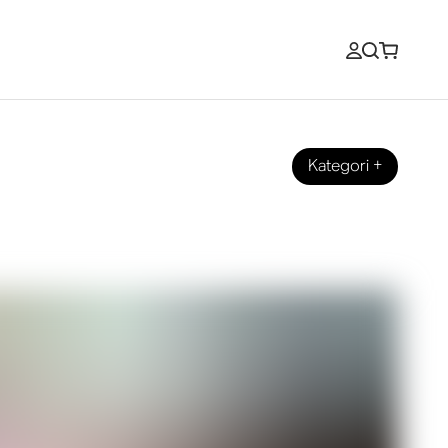
Kategori
+
ove 2