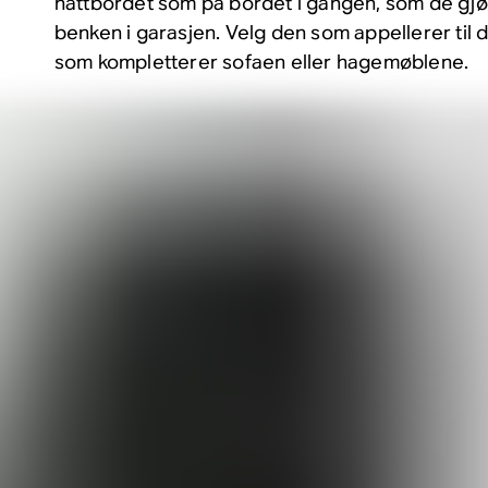
nattbordet som på bordet i gangen, som de gjør
benken i garasjen. Velg den som appellerer til de
som kompletterer sofaen eller hagemøblene.