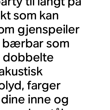
arty til langt på
dukt som kan
om gjenspeiler
ike bærbar som
n dobbelte
akustisk
olyd, farger
dine inne og