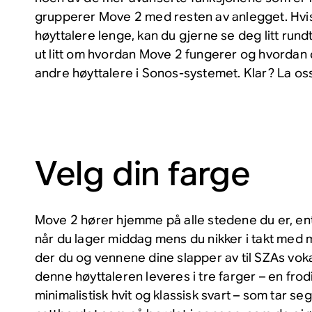
grupperer Move 2 med resten av anlegget. Hvis
høyttalere lenge, kan du gjerne se deg litt rund
ut litt om hvordan Move 2 fungerer og hvordan d
andre høyttalere i Sonos-systemet. Klar? La os
Velg din farge
Move 2 hører hjemme på alle stedene du er, en
når du lager middag mens du nikker i takt med m
der du og vennene dine slapper av til SZAs voka
denne høyttaleren leveres i tre farger – en fro
minimalistisk hvit og klassisk svart – som tar seg