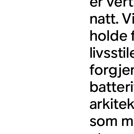
er vert
natt. 
holde 
livsst
forgje
batter
arkitek
som ma