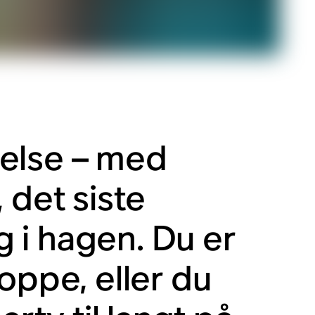
egelse – med
 det siste
ng i hagen. Du er
r oppe, eller du