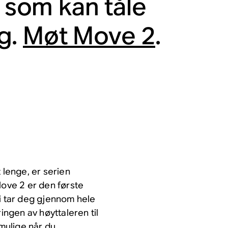
n som kan tåle
g.
Møt Move 2
.
 lenge, er serien
Move 2 er den første
Vi tar deg gjennom hele
ingen av høyttaleren til
mulige når du