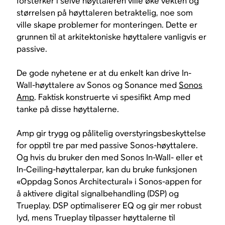
forsterker i selve høyttaleren ville øke vekten og
størrelsen på høyttaleren betraktelig, noe som
ville skape problemer for monteringen. Dette er
grunnen til at arkitektoniske høyttalere vanligvis er
passive.
De gode nyhetene er at du enkelt kan drive In-
Wall-høyttalere av Sonos og Sonance med
Sonos
Amp
. Faktisk konstruerte vi spesifikt Amp med
tanke på disse høyttalerne.
Amp gir trygg og pålitelig overstyringsbeskyttelse
for opptil tre par med passive Sonos-høyttalere.
Og hvis du bruker den med Sonos In-Wall- eller et
In-Ceiling-høyttalerpar, kan du bruke funksjonen
«Oppdag Sonos Architectural» i Sonos-appen for
å aktivere digital signalbehandling (DSP) og
Trueplay. DSP optimaliserer EQ og gir mer robust
lyd, mens Trueplay tilpasser høyttalerne til