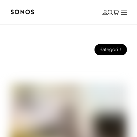
Kategori
+
VEILEDNING FOR BEGYNNERE
In-Wall-høyttalere for nybegynnere