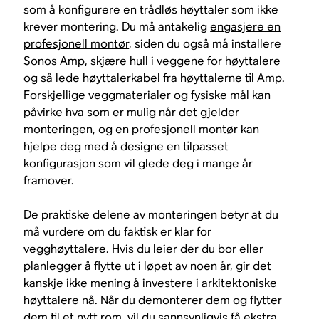
som å konfigurere en trådløs høyttaler som ikke
krever montering. Du må antakelig
engasjere en
profesjonell montør
, siden du også må installere
Sonos Amp, skjære hull i veggene for høyttalere
og så lede høyttalerkabel fra høyttalerne til Amp.
Forskjellige veggmaterialer og fysiske mål kan
påvirke hva som er mulig når det gjelder
monteringen, og en profesjonell montør kan
hjelpe deg med å designe en tilpasset
konfigurasjon som vil glede deg i mange år
framover.
De praktiske delene av monteringen betyr at du
må vurdere om du faktisk er klar for
vegghøyttalere. Hvis du leier der du bor eller
planlegger å flytte ut i løpet av noen år, gir det
kanskje ikke mening å investere i arkitektoniske
høyttalere nå. Når du demonterer dem og flytter
dem til et nytt rom, vil du sannsynligvis få ekstra