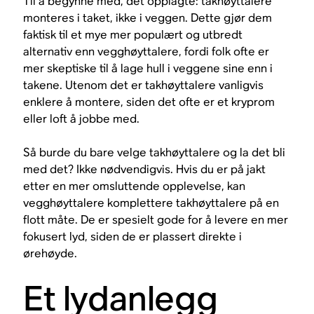
Til å begynne med, det opplagte: takhøyttalere
monteres i taket, ikke i veggen. Dette gjør dem
faktisk til et mye mer populært og utbredt
alternativ enn vegghøyttalere, fordi folk ofte er
mer skeptiske til å lage hull i veggene sine enn i
takene. Utenom det er takhøyttalere vanligvis
enklere å montere, siden det ofte er et kryprom
eller loft å jobbe med.
Så burde du bare velge takhøyttalere og la det bli
med det? Ikke nødvendigvis. Hvis du er på jakt
etter en mer omsluttende opplevelse, kan
vegghøyttalere komplettere takhøyttalere på en
flott måte. De er spesielt gode for å levere en mer
fokusert lyd, siden de er plassert direkte i
ørehøyde.
Et lydanlegg