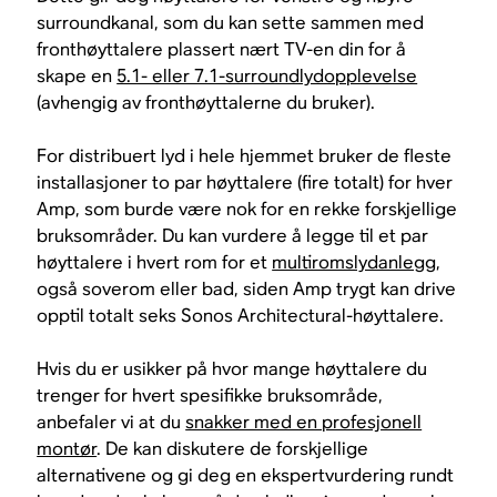
surroundkanal, som du kan sette sammen med
fronthøyttalere plassert nært TV-en din for å
skape en
5.1- eller 7.1-surroundlydopplevelse
(avhengig av fronthøyttalerne du bruker).
For distribuert lyd i hele hjemmet bruker de fleste
installasjoner to par høyttalere (fire totalt) for hver
Amp, som burde være nok for en rekke forskjellige
bruksområder. Du kan vurdere å legge til et par
høyttalere i hvert rom for et
multiromslydanlegg
,
også soverom eller bad, siden Amp trygt kan drive
opptil totalt seks Sonos Architectural-høyttalere.
Hvis du er usikker på hvor mange høyttalere du
trenger for hvert spesifikke bruksområde,
anbefaler vi at du
snakker med en profesjonell
montør
. De kan diskutere de forskjellige
alternativene og gi deg en ekspertvurdering rundt