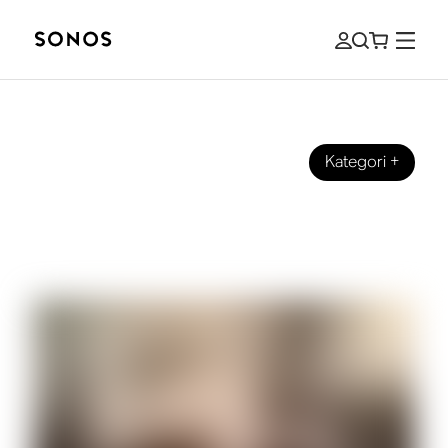
Kategori
+
LYDER
CRO über „Easy“, Entwicklung und
eigene Freiheit