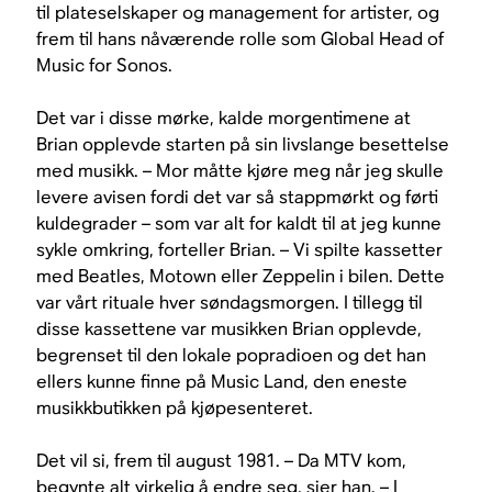
til plateselskaper og management for artister, og
frem til hans nåværende rolle som Global Head of
Music for Sonos.
Det var i disse mørke, kalde morgentimene at
Brian opplevde starten på sin livslange besettelse
med musikk. – Mor måtte kjøre meg når jeg skulle
levere avisen fordi det var så stappmørkt og førti
kuldegrader – som var alt for kaldt til at jeg kunne
sykle omkring, forteller Brian. – Vi spilte kassetter
med Beatles, Motown eller Zeppelin i bilen. Dette
var vårt rituale hver søndagsmorgen. I tillegg til
disse kassettene var musikken Brian opplevde,
begrenset til den lokale popradioen og det han
ellers kunne finne på Music Land, den eneste
musikkbutikken på kjøpesenteret.
Det vil si, frem til august 1981. – Da MTV kom,
begynte alt virkelig å endre seg, sier han. – I