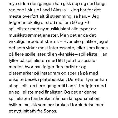
mye siden den gangen han gikk opp og ned langs
reolene i Music Land i Alaska. – Jeg har for det
meste overført alt til strømming, sa han. – Jeg
følger antakelig et sted mellom 50 og 70
spillelister med ny musikk blant alle typer av
musikkstrømmetjenester. Men det er da det
virkelige arbeidet starter: – Hver uke plukker jeg ut
det som virker mest interessante, eller som finnes
på flere spillelister, til en «kanskje»-spilleliste. Han
fyller på spillelisten med litt hjelp fra sosiale
medier, hvor han følger flere artister og
platemerker på Instagram og sper så på med
enkelte besøk i platebutikker. Deretter tynner han
ut spillelisten flere ganger til han sitter igjen med
en spilleliste med finalister. Og det er denne
spillelisten han bruker når han får spørsmål om
hvilken musikk som bør brukes i forbindelse med
et nytt initiativ fra Sonos.