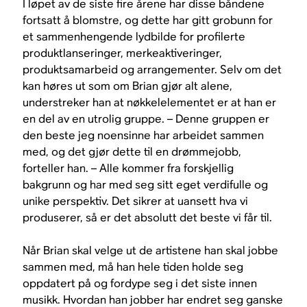
I løpet av de siste fire årene har disse båndene
fortsatt å blomstre, og dette har gitt grobunn for
et sammenhengende lydbilde for profilerte
produktlanseringer, merkeaktiveringer,
produktsamarbeid og arrangementer. Selv om det
kan høres ut som om Brian gjør alt alene,
understreker han at nøkkelelementet er at han er
en del av en utrolig gruppe. – Denne gruppen er
den beste jeg noensinne har arbeidet sammen
med, og det gjør dette til en drømmejobb,
forteller han. – Alle kommer fra forskjellig
bakgrunn og har med seg sitt eget verdifulle og
unike perspektiv. Det sikrer at uansett hva vi
produserer, så er det absolutt det beste vi får til.
Når Brian skal velge ut de artistene han skal jobbe
sammen med, må han hele tiden holde seg
oppdatert på og fordype seg i det siste innen
musikk. Hvordan han jobber har endret seg ganske