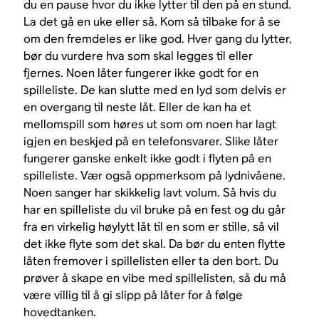
du en pause hvor du ikke lytter til den på en stund.
La det gå en uke eller så. Kom så tilbake for å se
om den fremdeles er like god. Hver gang du lytter,
bør du vurdere hva som skal legges til eller
fjernes. Noen låter fungerer ikke godt for en
spilleliste. De kan slutte med en lyd som delvis er
en overgang til neste låt. Eller de kan ha et
mellomspill som høres ut som om noen har lagt
igjen en beskjed på en telefonsvarer. Slike låter
fungerer ganske enkelt ikke godt i flyten på en
spilleliste. Vær også oppmerksom på lydnivåene.
Noen sanger har skikkelig lavt volum. Så hvis du
har en spilleliste du vil bruke på en fest og du går
fra en virkelig høylytt låt til en som er stille, så vil
det ikke flyte som det skal. Da bør du enten flytte
låten fremover i spillelisten eller ta den bort. Du
prøver å skape en vibe med spillelisten, så du må
være villig til å gi slipp på låter for å følge
hovedtanken.