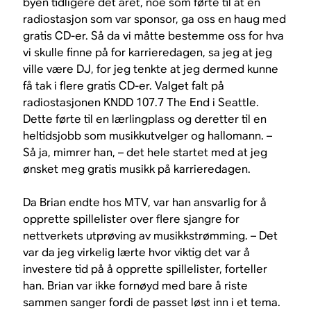
byen tidligere det året, noe som førte til at en
radiostasjon som var sponsor, ga oss en haug med
gratis CD-er. Så da vi måtte bestemme oss for hva
vi skulle finne på for karrieredagen, sa jeg at jeg
ville være DJ, for jeg tenkte at jeg dermed kunne
få tak i flere gratis CD-er. Valget falt på
radiostasjonen KNDD 107.7 The End i Seattle.
Dette førte til en lærlingplass og deretter til en
heltidsjobb som musikkutvelger og hallomann. –
Så ja, mimrer han, – det hele startet med at jeg
ønsket meg gratis musikk på karrieredagen.
Da Brian endte hos MTV, var han ansvarlig for å
opprette spillelister over flere sjangre for
nettverkets utprøving av musikkstrømming. – Det
var da jeg virkelig lærte hvor viktig det var å
investere tid på å opprette spillelister, forteller
han. Brian var ikke fornøyd med bare å riste
sammen sanger fordi de passet løst inn i et tema.