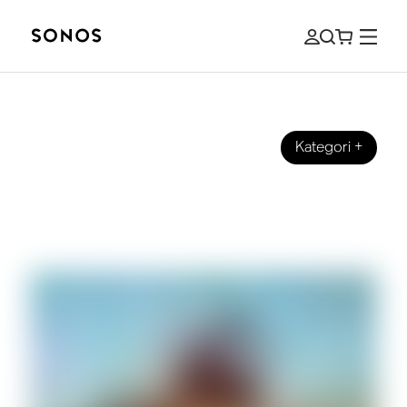
Kategori
+
VEILEDNINGER
Hva er Bluetooth-rekkevidden for
høyttalere og hodetelefoner?