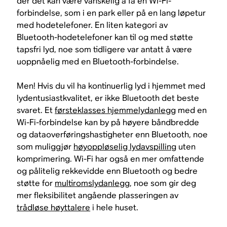
der det kan være vanskelig å få en Wi-Fi-
forbindelse, som i en park eller på en lang løpetur
med hodetelefoner. En liten kategori av
Bluetooth-hodetelefoner kan til og med støtte
tapsfri lyd, noe som tidligere var antatt å være
uoppnåelig med en Bluetooth-forbindelse.
Men! Hvis du vil ha kontinuerlig lyd i hjemmet med
lydentusiastkvalitet, er ikke Bluetooth det beste
svaret. Et
førsteklasses hjemmelydanlegg
med en
Wi-Fi-forbindelse kan by på høyere båndbredde
og dataoverføringshastigheter enn Bluetooth, noe
som muliggjør
høyoppløselig lydavspilling
uten
komprimering. Wi-Fi har også en mer omfattende
og pålitelig rekkevidde enn Bluetooth og bedre
støtte for
multiromslydanlegg
, noe som gir deg
mer fleksibilitet angående plasseringen av
trådløse høyttalere
i hele huset.