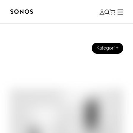
Kategori
+
VEILEDNINGER
Subwoofere og bass til hjemmekino,
for nybegynnere