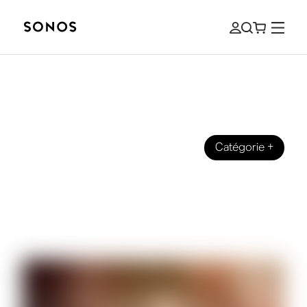
Catégorie
+
MARQUE
Quelques mots de notre CEO, Patrick
Spence, à propos de l’application
Sonos