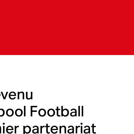
evenu
rpool Football
mier partenariat