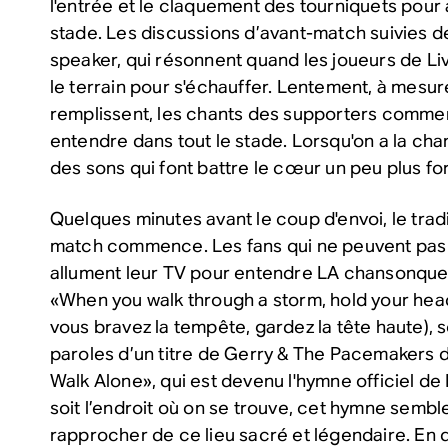
l'entrée et le claquement des tourniquets pour
stade. Les discussions d’avant-match suivies 
speaker, qui résonnent quand les joueurs de Li
le terrain pour s'échauffer. Lentement, à mesur
remplissent, les chants des supporters commen
entendre dans tout le stade. Lorsqu'on a la chan
des sons qui font battre le cœur un peu plus for
Quelques minutes avant le coup d'envoi, le tradi
match commence. Les fans qui ne peuvent pas 
allument leur TV pour entendre LA chansonque 
«When you walk through a storm, hold your hea
vous bravez la tempête, gardez la tête haute)
, 
paroles d’un titre de Gerry & The Pacemakers d
Walk Alone», qui est devenu l'hymne officiel de
soit l’endroit où on se trouve, cet hymne semb
rapprocher de ce lieu sacré et légendaire. En