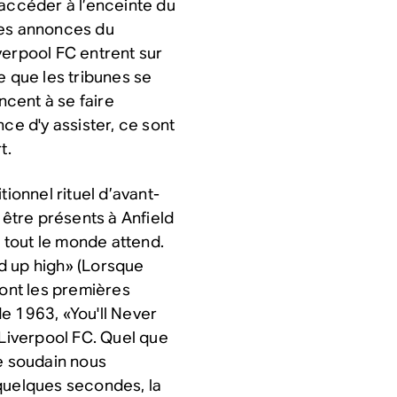
 accéder à l’enceinte du
des annonces du
verpool FC entrent sur
e que les tribunes se
cent à se faire
ce d'y assister, ce sont
t.
tionnel rituel d’avant-
être présents à Anfield
tout le monde attend.
d up high» (Lorsque
sont les premières
e 1963, «You'll Never
 Liverpool FC. Quel que
le soudain nous
 quelques secondes, la