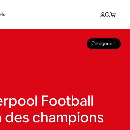
els
Catégorie
+
erpool Football
n des champions