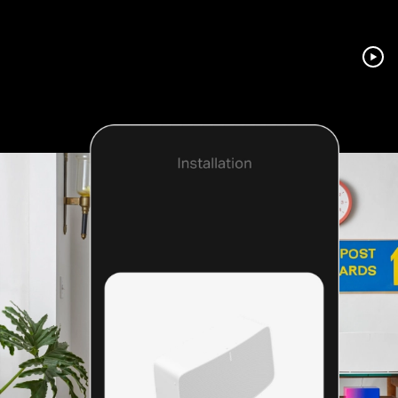
Une configuration ultra-
rapide
C'est simple: branchez, appuyez, écoutez.
L'application Sonos vous guide dans toutes les
étapes de l'installation.
En savoir plus