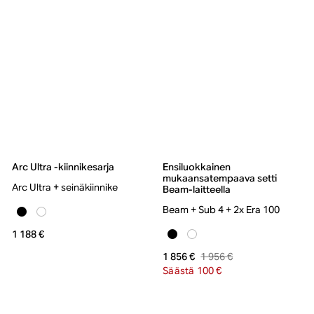
Arc Ultra -kiinnikesarja
Ensiluokkainen
mukaansatempaava setti
Arc Ultra + seinäkiinnike
Beam-laitteella
Beam + Sub 4 + 2x Era 100
1 188 €
1 956 €
1 856 €
Säästä 100 €