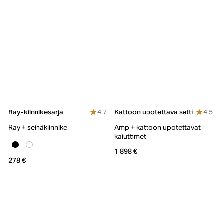
4.7
4.5
Ray-kiinnikesarja
Kattoon upotettava setti
Ray + seinäkiinnike
Amp + kattoon upotettavat
kaiuttimet
1 898 €
278 €