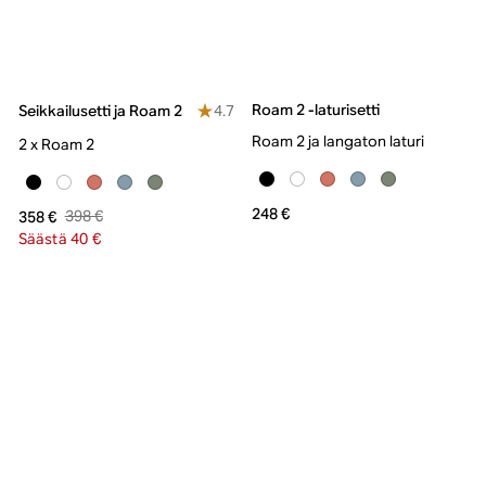
Roam 2 -laturisetti
4.7
Seikkailusetti ja Roam 2
Roam 2 ja langaton laturi
2 x Roam 2
248 €
398 €
358 €
Säästä 40 €