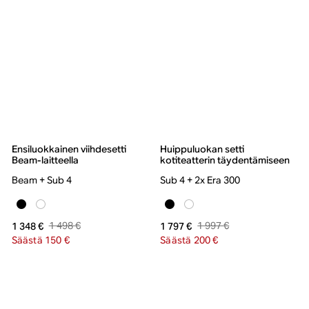
Ensiluokkainen viihdesetti
Huippuluokan setti
Beam-laitteella
kotiteatterin täydentämiseen
Beam + Sub 4
Sub 4 + 2x Era 300
1 498 €
1 997 €
1 348 €
1 797 €
Säästä 150 €
Säästä 200 €