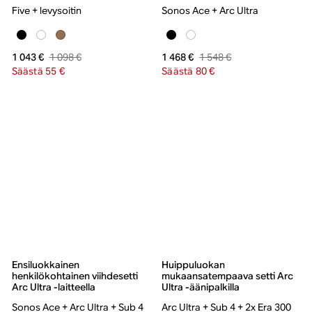
Five + levysoitin
Sonos Ace + Arc Ultra
1 098 €
1 548 €
1 043 €
1 468 €
Säästä 55 €
Säästä 80 €
Ensiluokkainen
Huippuluokan
henkilökohtainen viihdesetti
mukaansatempaava setti Arc
Arc Ultra -laitteella
Ultra -äänipalkilla
Sonos Ace + Arc Ultra + Sub 4
Arc Ultra + Sub 4 + 2x Era 300