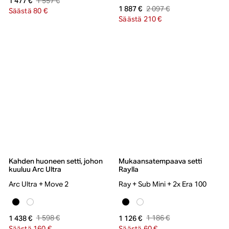
1 557 €
1 477 €
2 097 €
1 887 €
Säästä 80 €
Säästä 210 €
Kahden huoneen setti, johon
Mukaansatempaava setti
kuuluu Arc Ultra
Raylla
Arc Ultra + Move 2
Ray + Sub Mini + 2x Era 100
1 598 €
1 186 €
1 438 €
1 126 €
Säästä 160 €
Säästä 60 €