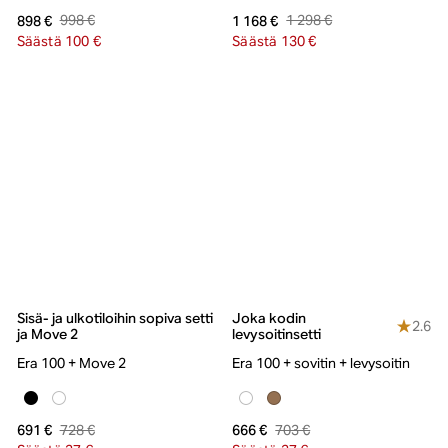
998 €
1 298 €
898 €
1 168 €
Säästä 100 €
Säästä 130 €
Sisä- ja ulkotiloihin sopiva setti
Joka kodin
2.6
ja Move 2
levysoitinsetti
Era 100 + Move 2
Era 100 + sovitin + levysoitin
728 €
703 €
691 €
666 €