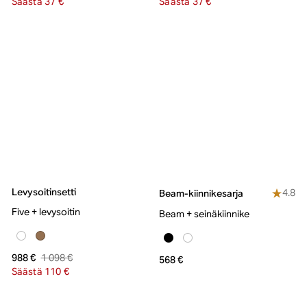
Säästä 37 €
Säästä 37 €
Levysoitinsetti
4.8
Beam-kiinnikesarja
Five + levysoitin
Beam + seinäkiinnike
1 098 €
988 €
568 €
Säästä 110 €