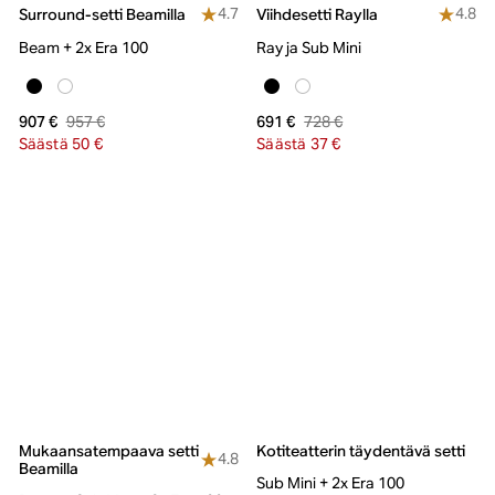
4.7
4.8
Surround-setti Beamilla
Viihdesetti Raylla
Beam + 2x Era 100
Ray ja Sub Mini
957 €
728 €
907 €
691 €
Säästä 50 €
Säästä 37 €
Mukaansatempaava setti
Kotiteatterin täydentävä setti
4.8
Beamilla
Sub Mini + 2x Era 100