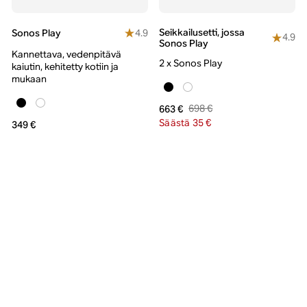
Seikkailusetti, jossa
4.9
Sonos Play
4.9
Sonos Play
Kannettava, vedenpitävä
2 x Sonos Play
kaiutin, kehitetty kotiin ja
mukaan
698 €
663 €
Säästä 35 €
349 €