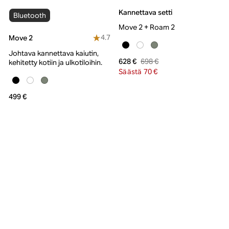
Kannettava setti
Bluetooth
Move 2 + Roam 2
4.7
Move 2
Johtava kannettava kaiutin,
698 €
628 €
kehitetty kotiin ja ulkotiloihin.
Säästä 70 €
499 €