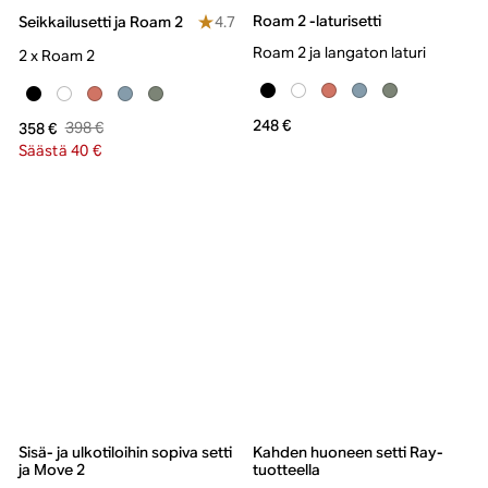
Roam 2 -laturisetti
4.7
Seikkailusetti ja Roam 2
Roam 2 ja langaton laturi
2 x Roam 2
248 €
398 €
358 €
Säästä 40 €
Sisä- ja ulkotiloihin sopiva setti
Kahden huoneen setti Ray-
ja Move 2
tuotteella