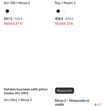
Era 100 + Move 2
Ray + Roam 2
728 €
428 €
691 €
406 €
Säästä 37 €
Säästä 22 €
Kahden huoneen setti, johon
Bluetooth
kuuluu Arc Ultra
Arc Ultra + Move 2
Move 2 - Virtasovitin ei
4.7
sisälly