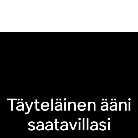
Bluetooth®
Kosketussäätimet
Linjatulovalmis
Kosteudenkestävä
Trueplay™ iOS-
Kierrätetyt
järjestelmälle
materiaalit
Täyteläinen ääni
saatavillasi