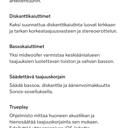
arkkitehtuuriin.
Diskanttikaiuttimet
Kaksi suunnattua diskanttikaiutinta luovat kirkkaan
ja tarkan korkeataajuusvasteen ja stereoerottelun.
Bassokaiuttimet
Yksi midwoofer varmistaa keskiäänialueen
taajuuksien luotettavan toiston ja vahvan basson.
Säädettävä taajuuskorjain
Säädä bassoa, diskanttia ja äänenvoimakkuutta
Sonos-sovelluksella.
Trueplay
Ohjelmisto mittaa huoneen akustiikan ja
hienosäätää taajuuskorjainta sen mukaan.