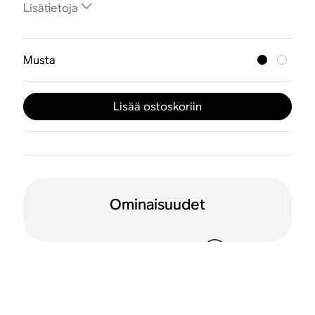
Lisätietoja
Musta
Lisää ostoskoriin
Ominaisuudet
WiFi
Apple AirPlay 2