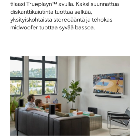
tilaasi Trueplayn™ avulla. Kaksi suunnattua
diskanttikaiutinta tuottaa selkää,
Beam
Sub 
yksityiskohtaista stereoääntä ja tehokas
midwoofer tuottaa syvää bassoa.
Mukaansatempaava kotiteatteriääni Dolby
Selke
Atmosilla.
pienem
Osta
Osta