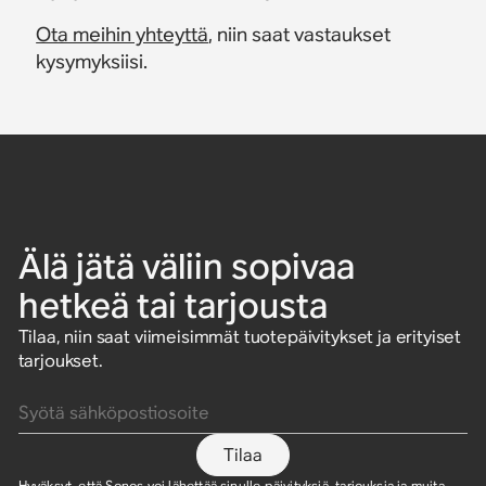
Ota meihin yhteyttä
, niin saat vastaukset
kysymyksiisi.
Älä jätä väliin sopivaa
hetkeä tai tarjousta
Tilaa, niin saat viimeisimmät tuotepäivitykset ja erityiset
tarjoukset.
Syötä sähköpostiosoite
Tilaa
Hyväksyt, että Sonos voi lähettää sinulle päivityksiä, tarjouksia ja muita