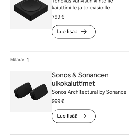
Tehokas vahvistin kiinteille
kaiuttimille ja televisioille.
799 €
Lue lisää
Määrä
:
1
Sonos & Sonancen
ulkokaiuttimet
Sonos Architectural by Sonance
999 €
Lue lisää