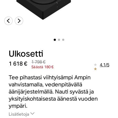
Ulkosetti
1 798 €
1 618 €
4.1
/
5
Säästä 180 €
Tee pihastasi viihtyisämpi Ampin
vahvistamalla, vedenpitävällä
äänijärjestelmällä. Nauti syvästä ja
yksityiskohtaisesta äänestä vuoden
ympäri.
Lisätietoja