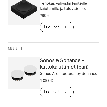
Tehokas vahvistin kiinteille
kaiuttimille ja televisioille.
799 €
Lue lisää
Määrä
:
1
Sonos & Sonance -
kattokaiuttimet (pari)
Sonos Architectural by Sonance
1 099 €
Lue lisää