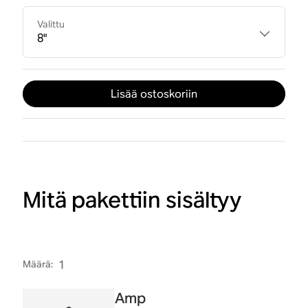
Valittu
8"
Lisää ostoskoriin
Mitä pakettiin sisältyy
Määrä
:
1
Amp