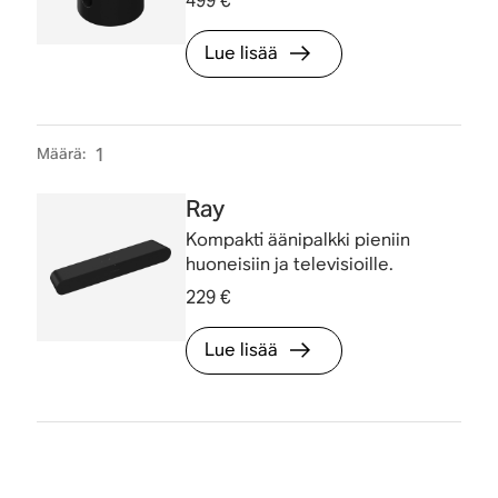
499 €
Lue lisää
Määrä
:
1
Ray
Kompakti äänipalkki pieniin
huoneisiin ja televisioille.
229 €
Lue lisää