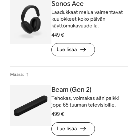
Sonos Ace
Laadukkaat melua vaimentavat
kuulokkeet koko päivän
käyttömukavuudella.
449 €
Lue lisää
Määrä
:
1
Beam (Gen 2)
Tehokas, voimakas äänipalkki
jopa 65 tuuman televisioille.
499 €
Lue lisää