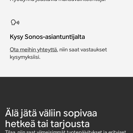
Kysy Sonos-asiantuntijalta
Ota meihin yhteyttä
, niin saat vastaukset
kysymyksiisi.
Älä jätä väliin sopivaa
hetkeä tai tarjousta
Tilaa, niin saat viimeisimmät tuotepäivitykset ja erityiset