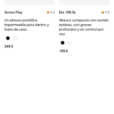
5.0
4.9
Sonos Play
Era 100 SL
Un altavoz portátil e
Altavoz compacto con sonido
impermeable para dentro y
estéreo, con graves
fuera de casa
profundos y sin control por
voz.
349 €
199 €