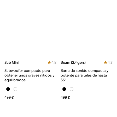
4.8
4.7
Sub Mini
Beam (2.ª gen.)
Subwoofer compacto para
Barra de sonido compacta y
obtener unos graves nítidos y
potente para teles de hasta
equilibrados.
65”.
499 €
499 €