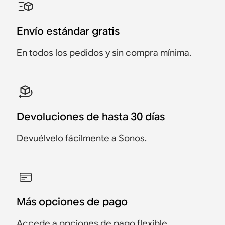
Roam 2 y un cargador
Move 2 y Roam 2
Dos Era 100
Dos Era 300
Dos Roam 2
Era 100 y Move 2
inalámbrico
Envío estándar gratis
698 €
628 €
458 €
998 €
398 €
728 €
433 €
898 €
358 €
691 €
248 €
Oferta 70 €
En todos los pedidos y sin compra mínima.
Oferta 25 €
Oferta 100 €
Oferta 40 €
Oferta 37 €
Devoluciones de hasta 30 días
Devuélvelo fácilmente a Sonos.
Más opciones de pago
Accede a opciones de pago flexible.