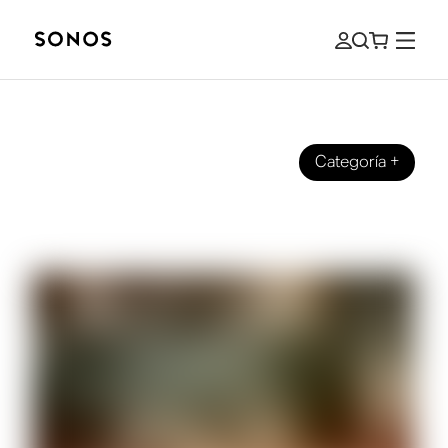
Categoría
+
Los comienzos