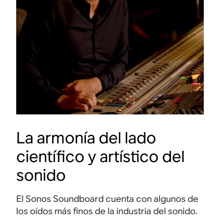
2004
20
2009
Sonos patenta una
Son
Los altavoces todo en
nos
solución para
cap
uno hacen que el
sincronizar audio
con
sonido inalámbrico en
inalámbrico en
com
casa sea más
ido
diferentes dispositivos.
est
accesible que nunca.
pue
ción
ofr
exp
más
La armonía del lado
científico y artístico del
sonido
El Sonos Soundboard cuenta con algunos de
los oídos más finos de la industria del sonido.