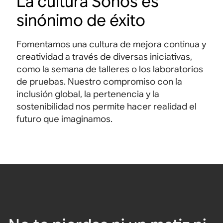
La cultura Sonos es
e
a
v
v
f
sinónimo de éxito
o
o
e
A
B
z
z
r
u
a
p
p
Fomentamos una cultura de mejora continua y
r
r
o
o
Explorar
i
r
creatividad a través de diversas iniciativas,
r
r
c
a
t
t
como la semana de talleres o los laboratorios
u
d
á
á
de pruebas. Nuestro compromiso con la
l
e
t
t
inclusión global, la pertenencia y la
a
s
i
i
r
o
sostenibilidad nos permite hacer realidad el
l
l
e
n
i
p
futuro que imaginamos.
s
i
m
r
c
d
p
é
o
o
e
m
n
i
r
i
c
n
m
u
a
t
e
m
n
e
a
c
l
b
Explorar
e
i
l
l
g
e