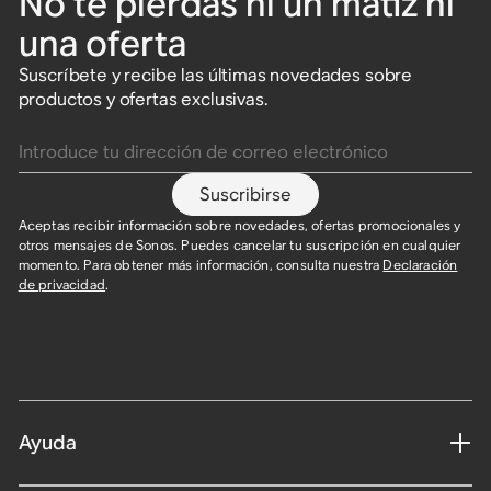
No te pierdas ni un matiz ni
a
e
c
n
una oferta
Explorar
i
t
ó
e
Suscríbete y recibe las últimas novedades sobre
n
p
productos y ofertas exclusivas.
d
r
Introduce tu dirección de correo electrónico
e
é
r
m
u
i
Suscribirse
i
u
d
m
Aceptas recibir información sobre novedades, ofertas promocionales y
o
otros mensajes de Sonos. Puedes cancelar tu suscripción en cualquier
momento. Para obtener más información, consulta nuestra
Declaración
Explorar
de privacidad
.
Explorar
Ayuda