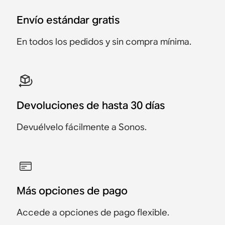
Era 100 y Move 2
Dos Era 100
Ray y Roam 2
Dos Era 300
inalámbrico
Envío estándar gratis
698 €
628 €
728 €
458 €
428 €
998 €
691 €
433 €
406 €
898 €
248 €
Oferta 70 €
En todos los pedidos y sin compra mínima.
Oferta 37 €
Oferta 25 €
Oferta 22 €
Oferta 100 €
Devoluciones de hasta 30 días
Devuélvelo fácilmente a Sonos.
Más opciones de pago
Accede a opciones de pago flexible.