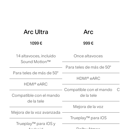
Arc Ultra
Arc
Bea
1099 €
999 €
14 altavoces, incluido
Once altavoces
C
Sound Motion™
Para teles de más de 50"
Para 
Para teles de más de 50"
HDMI® eARC
HDMI® eARC
Compatible con el mando
Compa
Compatible con el mando
de la tele
de la tele
Mejora de la voz
M
Mejora de la voz avanzada
Trueplay™ para iOS
Tru
Trueplay™ para iOS y