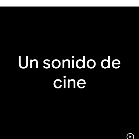
HDMI® eARC
Sincronización con
el mando de la tele
AirPlay 2 de Apple
Controles táctiles
Un sonido de
cine