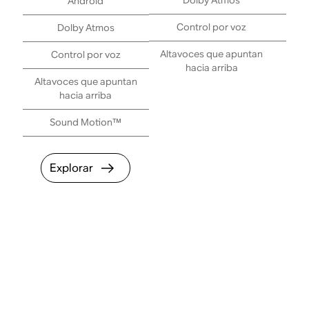
Dolby Atmos
Android
Control por voz
C
Dolby Atmos
Altavoces que apuntan
Control por voz
hacia arriba
E
Altavoces que apuntan
hacia arriba
Sound Motion™
Explorar