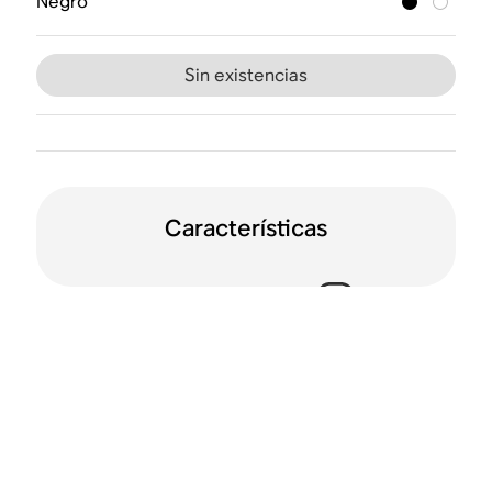
Negro
Sin existencias
Características
Control por voz
Dolby Atmos
Wi-Fi
Trueplay™