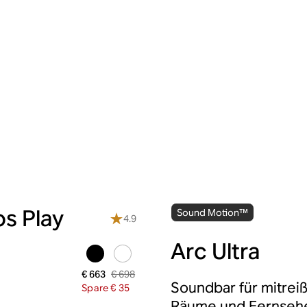
s Play
Sound Motion™
4.9
Arc Ultra
€ 698
€ 663
Soundbar für mitrei
Spare € 35
Räume und Fernsehe