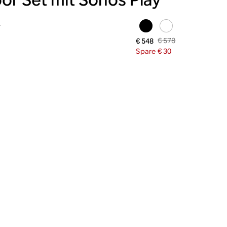
y
€ 578
€ 548
Spare € 30