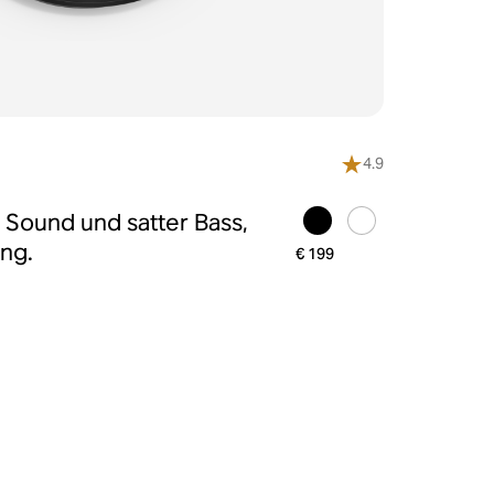
4.9
 Sound und satter Bass,
ng.
€ 199