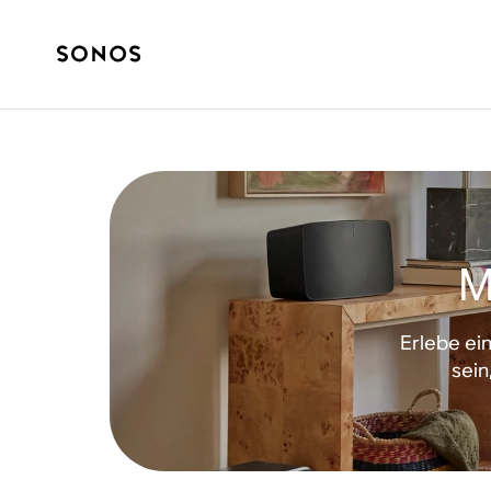
M
Erlebe ei
sein