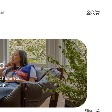
al
d.
schehen zu
ügst.
Filtern