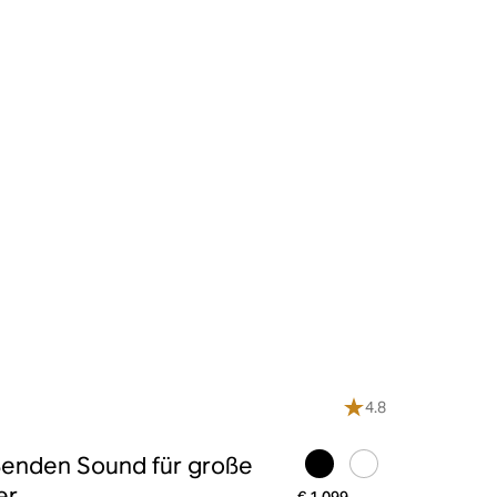
4.8
ßenden Sound für große
r.