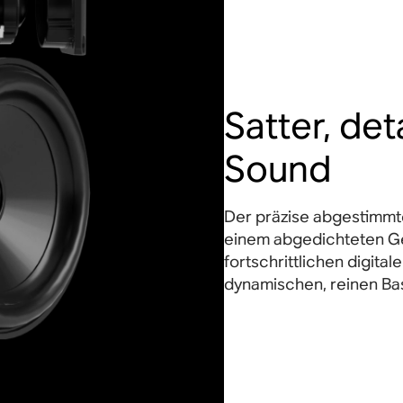
e. Mit
 linken
wie auf
Satter, det
Sound
Der präzise abgestimmte
einem abgedichteten Ge
fortschrittlichen digital
dynamischen, reinen Ba