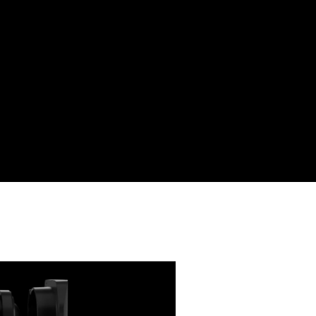
und
ten
 zwei
ür eine