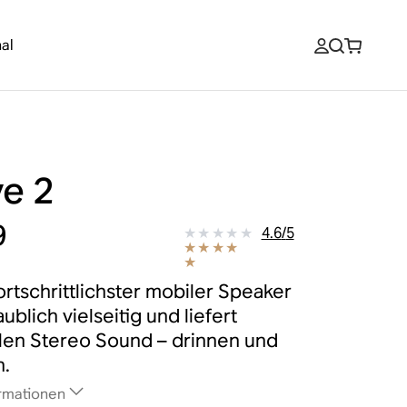
al
e 2
9
4.6
/
5
ortschrittlichster mobiler Speaker
aublich vielseitig und liefert
llen Stereo Sound – drinnen und
n.
rmationen