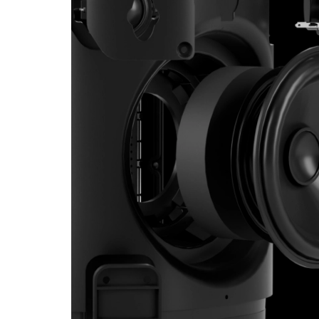
verbesserte Hi-Fi Stereo Klangbühn
kristallklaren Stimmen und präziser
Wiedergabe der Instrumente in den
und rechten Kanälen fühlst du dich 
einem Live-Konzert
.