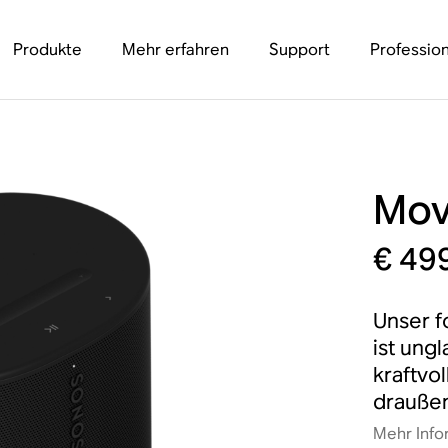
Produkte
Mehr erfahren
Support
Profession
Mov
€ 49
Unser f
ist ungl
kraftvo
drauße
Mehr Info