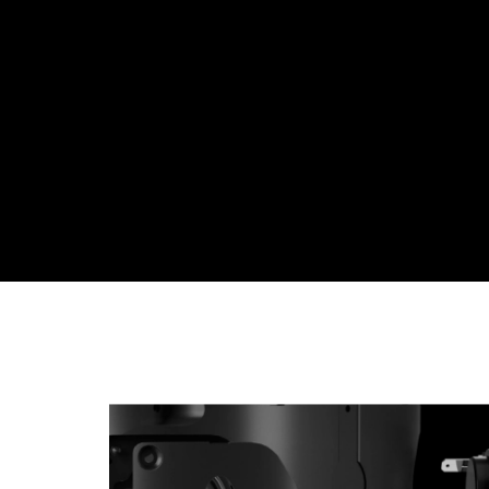
Großartiger So
von beiden Sei
Die neue akustische Architektur mit
anstatt nur einem Hochtöner sorgt f