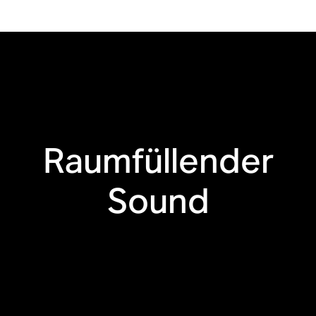
Eingang
Trueplay™
Apple AirPlay 2
Touch Steuerung
Raumfüllender
Sound
Feuchtigkeitsbestän
Recycelte
dig
Materialien