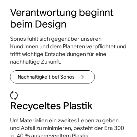
Verantwortung beginnt
beim Design
Touch-Steuerung
Sonos fühlt sich gegenüber unseren
Intuitive Touch-Bedienelemente ermöglichen
Die So
Kund:innen und dem Planeten verpflichtet und
eine schnelle, bildschirmfreie Steuerung. Durch
Einste
trifft wichtige Entscheidungen für eine
einfaches Tippen oder Wischen kannst du die
jedem
nachhaltige Zukunft.
Wiedergabe starten, pausieren, die Lautstärke
anpassen und deine Sonos-Lautsprecher
gruppieren.
Nachhaltigkeit bei Sonos
Recyceltes Plastik
Um Materialien ein zweites Leben zu geben
und Abfall zu minimieren, besteht der Era 300
zu 40 % aus recyceltem Plastik
.