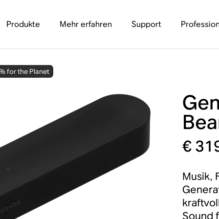
Produkte
Mehr erfahren
Support
Profession
% for the Planet
Gen
Bea
€ 31
Musik, 
Generat
kraftvo
Sound f