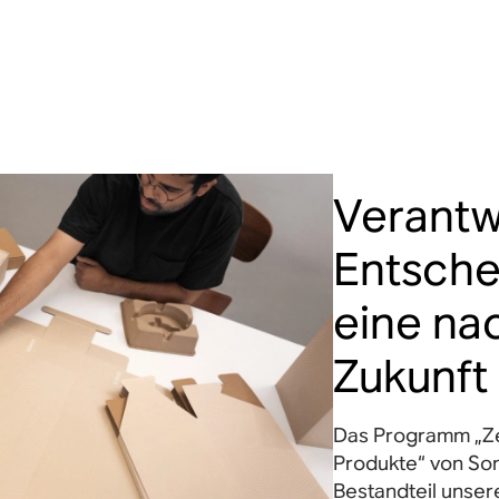
D
Verantw
Synch
Entsche
Fe
eine na
Zukunft
Ap
Das Programm „Zer
Produkte“ von Son
Bestandteil unsere