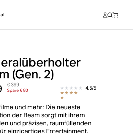
al
eralüberholter
m (Gen. 2)
€ 399
9
4.5
/
5
Spare € 80
Filme und mehr: Die neueste
ion der Beam sorgt mit ihrem
llen und präzisen, raumfüllenden
ür einzigartiges Entertainment.