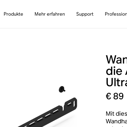
Produkte
Mehr erfahren
Support
Profession
Wan
die
Ultr
€ 89
Mit die
Wandhal