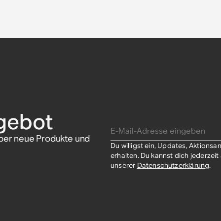
ung
 Sonos Era
 Sonos Era
rung
 Era 100
 Era 300
gebot
E-Mail-Adresse eingeben
über neue Produkte und
Du willigst ein, Updates, Aktion
erhalten. Du kannst dich jederzei
unserer
Datenschutzerklärung
.​