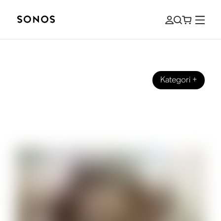
Kategori
+
GUIDES
Hvad er højdekanaler til højttalere og
hjemmebiograf?