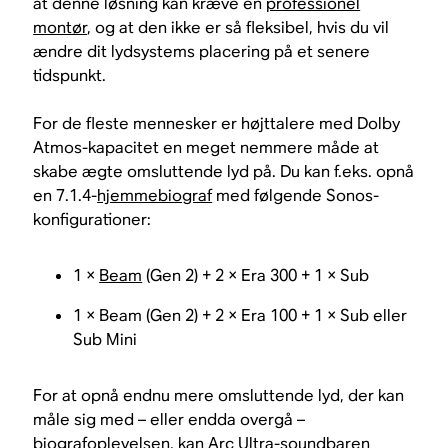
at denne løsning kan kræve en
professionel
montør
, og at den ikke er så fleksibel, hvis du vil
ændre dit lydsystems placering på et senere
tidspunkt.
For de fleste mennesker er højttalere med Dolby
Atmos-kapacitet en meget nemmere måde at
skabe ægte omsluttende lyd på. Du kan f.eks. opnå
en 7.1.4-
hjemmebiograf
med følgende Sonos-
konfigurationer:
1 ×
Beam
(Gen 2) + 2 × Era 300 + 1 × Sub
1 × Beam (Gen 2) + 2 × Era 100 + 1 × Sub eller
Sub Mini
For at opnå endnu mere omsluttende lyd, der kan
måle sig med – eller endda overgå –
biografoplevelsen, kan Arc Ultra-soundbaren