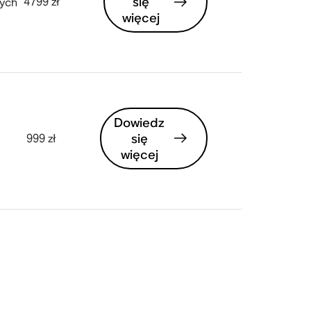
się
4799 zł
żych
więcej
Dowiedz
się
999 zł
więcej