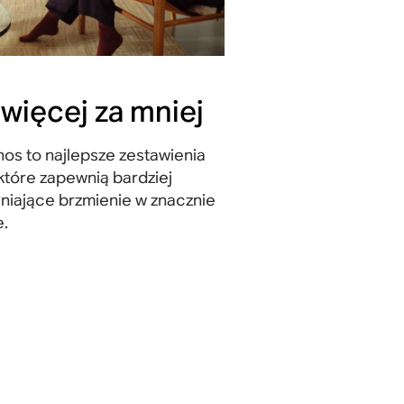
 więcej za mniej
os to najlepsze zestawienia
które zapewnią bardziej
iające brzmienie w znacznie
e.