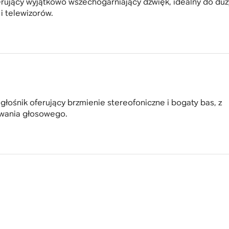
rujący wyjątkowo wszechogarniający dźwięk, idealny do du
i telewizorów.
łośnik oferujący brzmienie stereofoniczne i bogaty bas, z
owania głosowego.