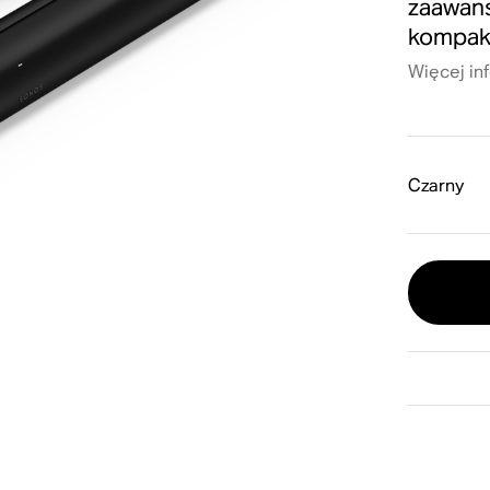
zaawan
kompakt
Więcej in
Czarny