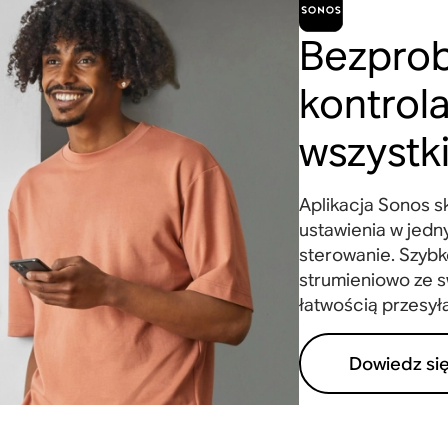
Bezpro
kontrol
wszystk
Aplikacja Sonos sk
ustawienia w jedn
sterowanie. Szybko
strumieniowo ze s
łatwością przesył
Dowiedz się