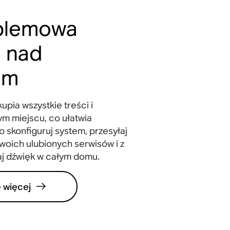
blemowa
a nad
im
upia wszystkie treści i
ym miejscu, co ułatwia
 skonfiguruj system, przesyłaj
woich ulubionych serwisów i z
aj dźwięk w całym domu.
 więcej