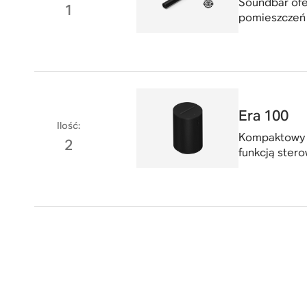
Soundbar ofe
1
pomieszczeń 
Era 100
Ilość
:
Kompaktowy g
2
funkcją ster