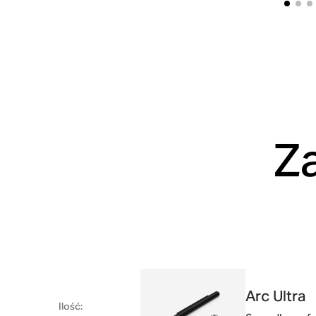
Z
Arc Ultra
Ilość
: