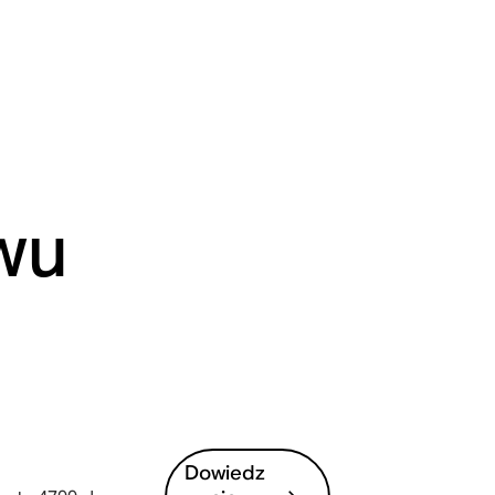
wu
Dowiedz