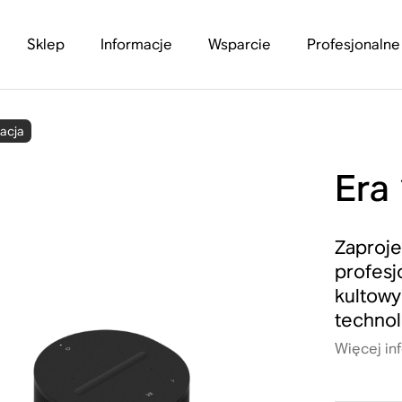
Sklep
Informacje
Wsparcie
Profesjonalne
acja
Era
Zaproj
profesj
kultowy
technolo
Więcej in