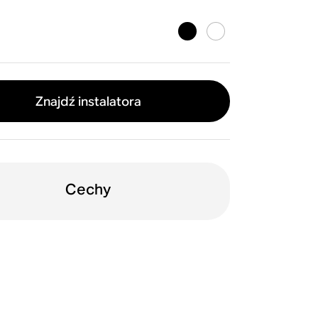
Znajdź instalatora
Cechy
Strefy
PoE+
Klasa Pro
Trueplay™