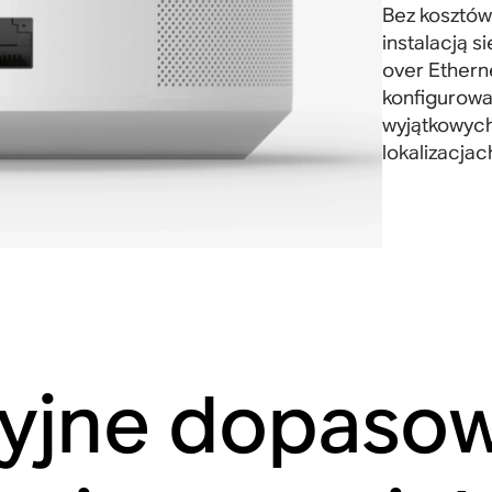
Bez kosztów 
instalacją 
over Ethern
konfigurowan
wyjątkowyc
lokalizacjac
yjne dopaso