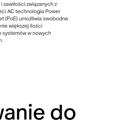
i zawiłości związanych z
sieci AC technologia Power
et (PoE) umożliwia swobodne
ie większej ilości
h systemów w nowych
h.
wanie do