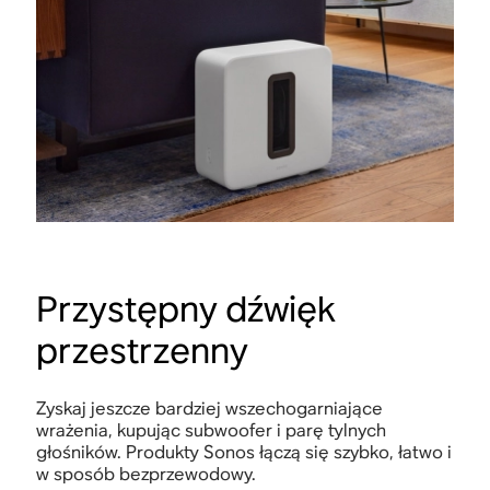
Pilot telewizyjny
Soundbar synchronizuje się z istniejącym
Połąc
pilotem, zapewniając usprawnione sterowanie i
odkry
brak bałaganu.
sperso
Przystępny dźwięk
przestrzenny
Zyskaj jeszcze bardziej wszechogarniające
wrażenia, kupując subwoofer i parę tylnych
głośników. Produkty Sonos łączą się szybko, łatwo i
w sposób bezprzewodowy.