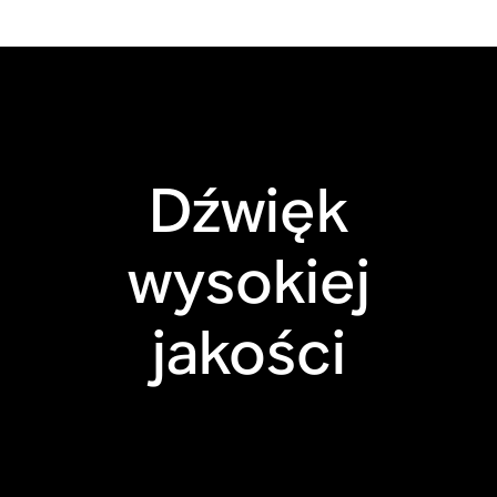
HDMI® eARC
Synchronizacja z
pilotem
telewizyjnym
Dźwięk
Apple AirPlay 2
Sterowanie
wysokiej
dotykowe
jakości