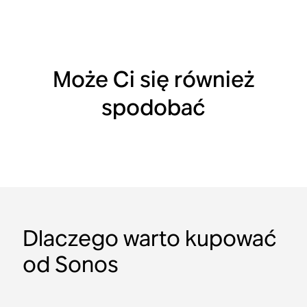
Może Ci się również
spodobać
Dlaczego warto kupować
od Sonos
Zestaw In-Ceiling
Sound Motion™
Doskonały stosunek
Bluetooth
Bluetooth
Wodoodporny
wartości do ceny
Amp i głośniki In-Ceiling