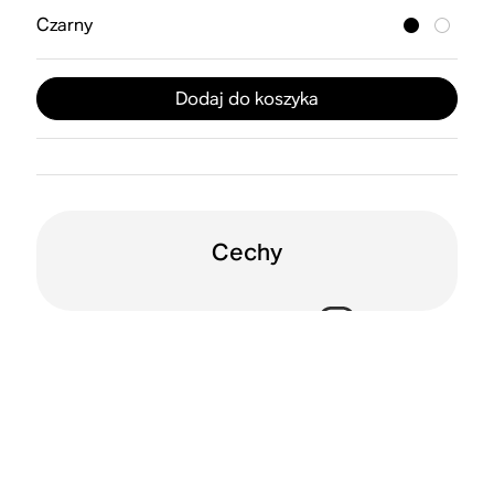
Czarny
Dodaj do koszyka
Cechy
Funkcja sterowania
Dolby Atmos
głosowego
Wi-Fi
Trueplay™