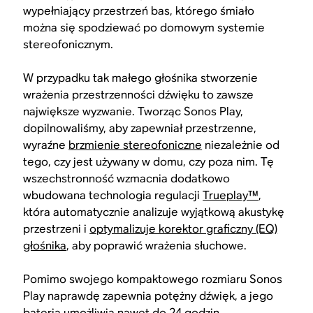
wypełniający przestrzeń bas, którego śmiało
można się spodziewać po domowym systemie
stereofonicznym.
W przypadku tak małego głośnika stworzenie
wrażenia przestrzenności dźwięku to zawsze
największe wyzwanie. Tworząc Sonos Play,
dopilnowaliśmy, aby zapewniał przestrzenne,
wyraźne
brzmienie stereofoniczne
niezależnie od
tego, czy jest używany w domu, czy poza nim. Tę
wszechstronność wzmacnia dodatkowo
wbudowana technologia regulacji
Trueplay™
,
która automatycznie analizuje wyjątkową akustykę
przestrzeni i
optymalizuje korektor graficzny (EQ)
głośnika
, aby poprawić wrażenia słuchowe.
Pomimo swojego kompaktowego rozmiaru Sonos
Play naprawdę zapewnia potężny dźwięk, a jego
bateria umożliwia nawet do 24 godzin