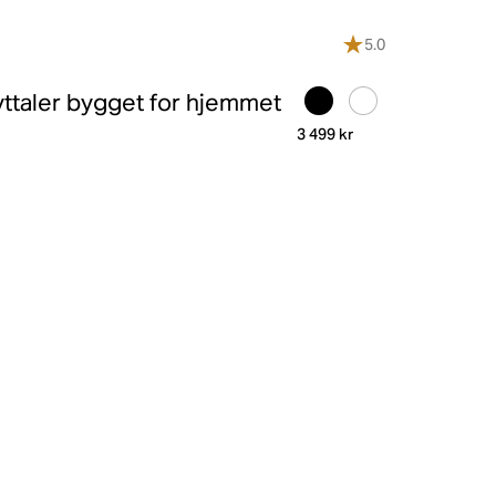
5.0
yttaler bygget for hjemmet
3 499 kr