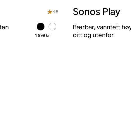
Sonos Play
4.5
ten
Bærbar, vanntett hø
ditt og utenfor
1 999 kr