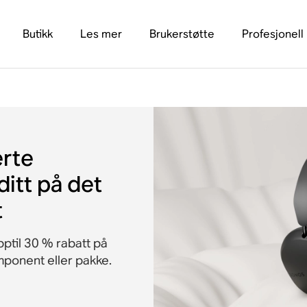
Butikk
Les mer
Brukerstøtte
Profesjonell
erte
ditt på det
t
pptil 30 % rabatt på
omponent eller pakke.