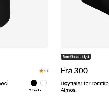
Romtilpasset lyd
Era 300
4.8
med
Høyttaler for romtilp
Atmos.
2 299 kr