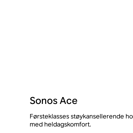
Sonos Ace
Førsteklasses støykansellerende h
med heldagskomfort.