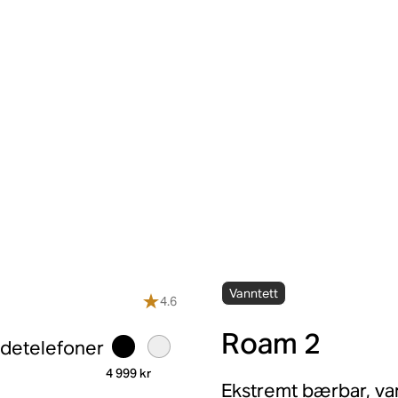
Vanntett
4.6
Roam 2
odetelefoner
4 999 kr
Ekstremt bærbar, van