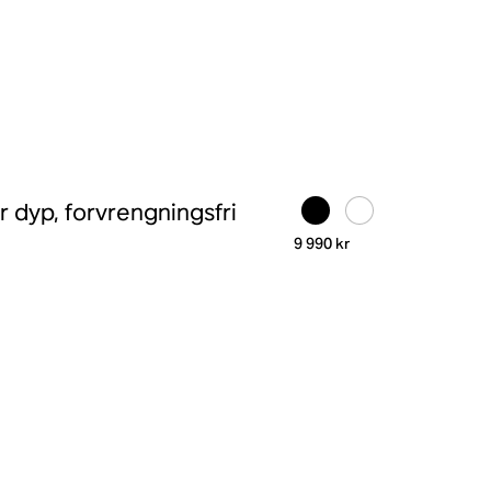
r dyp, forvrengningsfri
9 990 kr