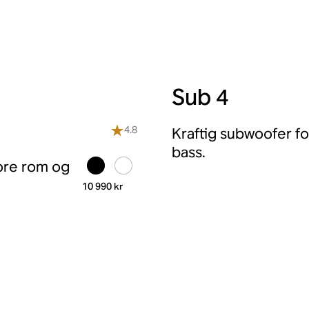
Sub 4
4.8
Kraftig subwoofer fo
bass.
ore rom og
10 990 kr