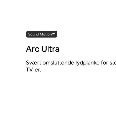
Sound Motion™
Arc Ultra
Svært omsluttende lydplanke for st
TV-er.