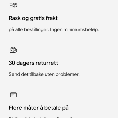
Tilbehør
Tilbehør
Tilbehør
Tilbehør
559 kr
899 kr
799 kr
199 kr
559 kr
1 249 kr
Rask og gratis frakt
på alle bestillinger. Ingen minimumsbeløp.
30 dagers returrett
Send det tilbake uten problemer.
Flere måter å betale på