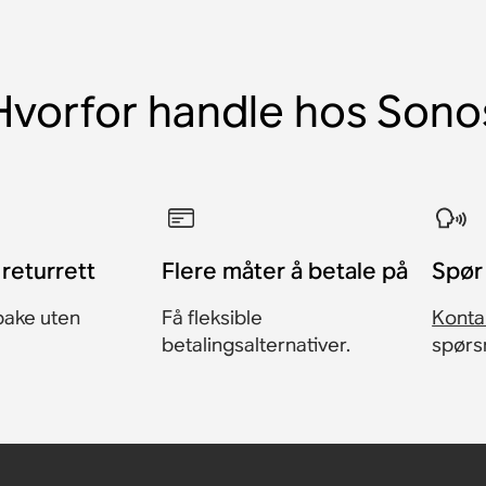
Hvorfor handle hos Sono
returrett
Flere måter å betale på
​Spø
bake uten
Få fleksible
Konta
betalingsalternativer.
spørs