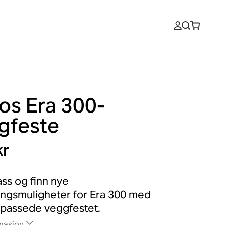
os Era 300-
gfeste
kr
ass og finn nye
ingsmuligheter for Era 300 med
ilpassede veggfestet.
masjon