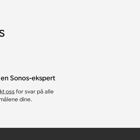
s
r en Sonos-ekspert
kt oss
for svar på alle
målene dine.