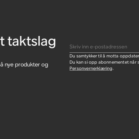
tiv
c Ultra
t taktslag
Skriv inn e-postadressen
Du samtykker til å motta oppdate
Du kan si opp abonnementet når so
på nye produkter og
Personvernerklæring
.