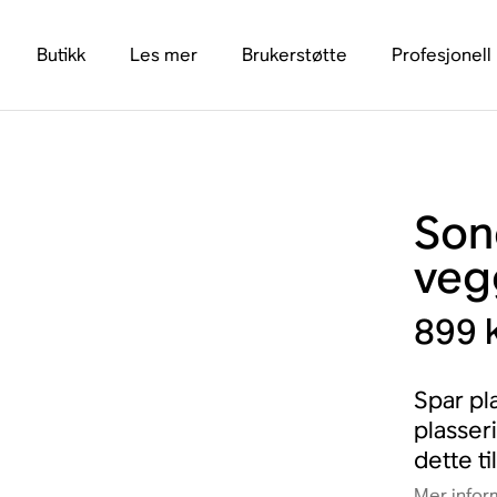
Butikk
Les mer
Brukerstøtte
Profesjonell
Son
veg
899 
Spar pl
plasser
dette t
Mer infor