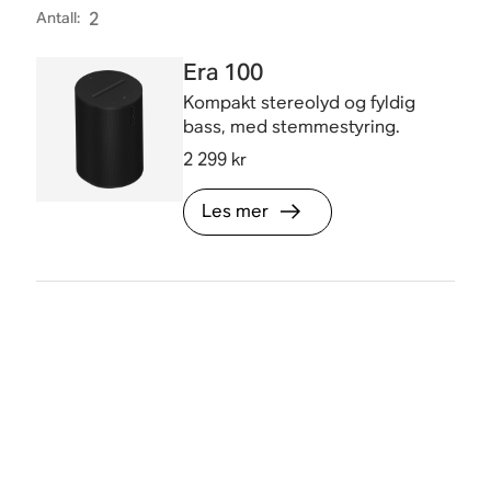
Antall
:
2
Era 100
Kompakt stereolyd og fyldig
bass, med stemmestyring.
2 299 kr
Les mer