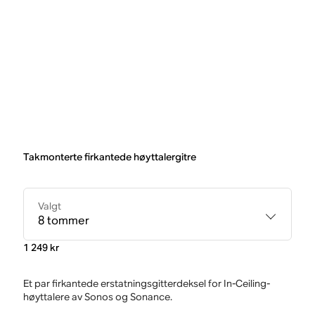
Takmonterte firkantede høyttalergitre
Valgt
8 tommer
1 249 kr
Et par firkantede erstatningsgitterdeksel for In-Ceiling-
høyttalere av Sonos og Sonance.