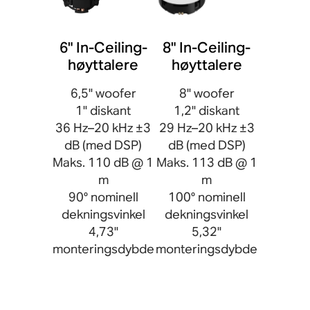
6" In-Ceiling-
8" In-Ceiling-
høyttalere
høyttalere
6,5" woofer
8" woofer
1" diskant
1,2" diskant
36 Hz–20 kHz ±3
29 Hz–20 kHz ±3
dB (med DSP)
dB (med DSP)
Maks. 110 dB @ 1
Maks. 113 dB @ 1
m
m
90° nominell
100° nominell
dekningsvinkel
dekningsvinkel
4,73"
5,32"
monteringsdybde
monteringsdybde