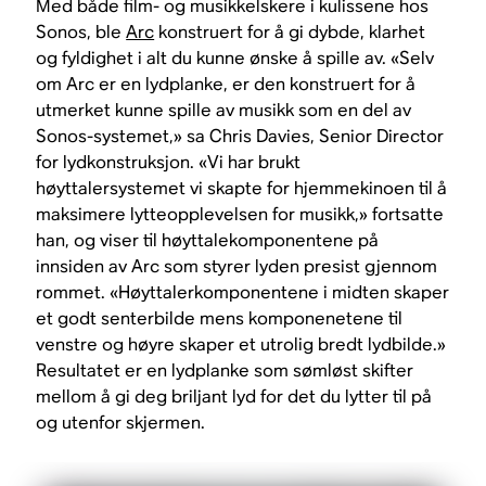
Med både film- og musikkelskere i kulissene hos
Sonos, ble
Arc
konstruert for å gi dybde, klarhet
og fyldighet i alt du kunne ønske å spille av. «Selv
om Arc er en lydplanke, er den konstruert for å
utmerket kunne spille av musikk som en del av
Sonos-systemet,» sa Chris Davies, Senior Director
for lydkonstruksjon. «Vi har brukt
høyttalersystemet vi skapte for hjemmekinoen til å
maksimere lytteopplevelsen for musikk,» fortsatte
han, og viser til høyttalekomponentene på
innsiden av Arc som styrer lyden presist gjennom
rommet. «Høyttalerkomponentene i midten skaper
et godt senterbilde mens komponenetene til
venstre og høyre skaper et utrolig bredt lydbilde.»
Resultatet er en lydplanke som sømløst skifter
mellom å gi deg briljant lyd for det du lytter til på
og utenfor skjermen.