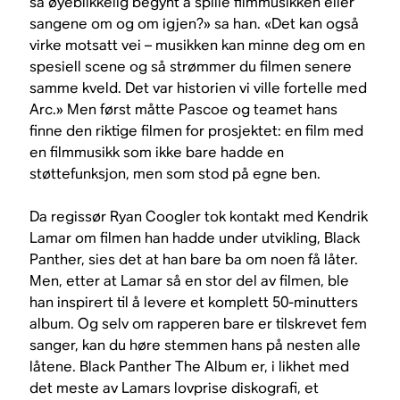
så øyeblikkelig begynt å spille filmmusikken eller
sangene om og om igjen?» sa han. «Det kan også
virke motsatt vei – musikken kan minne deg om en
spesiell scene og så strømmer du filmen senere
samme kveld. Det var historien vi ville fortelle med
Arc.» Men først måtte Pascoe og teamet hans
finne den riktige filmen for prosjektet: en film med
en filmmusikk som ikke bare hadde en
støttefunksjon, men som stod på egne ben.
Da regissør Ryan Coogler tok kontakt med Kendrik
Lamar om filmen han hadde under utvikling, Black
Panther, sies det at han bare ba om noen få låter.
Men, etter at Lamar så en stor del av filmen, ble
han inspirert til å levere et komplett 50-minutters
album. Og selv om rapperen bare er tilskrevet fem
sanger, kan du høre stemmen hans på nesten alle
låtene. Black Panther The Album er, i likhet med
det meste av Lamars lovprise diskografi, et