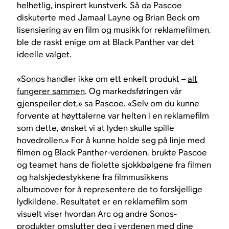
helhetlig, inspirert kunstverk. Så da Pascoe
diskuterte med Jamaal Layne og Brian Beck om
lisensiering av en film og musikk for reklamefilmen,
ble de raskt enige om at Black Panther var det
ideelle valget.
«Sonos handler ikke om ett enkelt produkt –
alt
fungerer sammen
. Og markedsføringen vår
gjenspeiler det,» sa Pascoe. «Selv om du kunne
forvente at høyttalerne var helten i en reklamefilm
som dette, ønsket vi at lyden skulle spille
hovedrollen.» For å kunne holde seg på linje med
filmen og Black Panther-verdenen, brukte Pascoe
og teamet hans de fiolette sjokkbølgene fra filmen
og halskjedestykkene fra filmmusikkens
albumcover for å representere de to forskjellige
lydkildene. Resultatet er en reklamefilm som
visuelt viser hvordan Arc og andre Sonos-
produkter omslutter deg i verdenen med dine