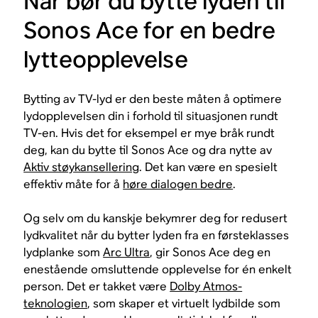
Når bør du bytte lyden til
Sonos Ace for en bedre
lytteopplevelse
Bytting av TV-lyd er den beste måten å optimere
lydopplevelsen din i forhold til situasjonen rundt
TV-en. Hvis det for eksempel er mye bråk rundt
deg, kan du bytte til Sonos Ace og dra nytte av
Aktiv støykansellering
. Det kan være en spesielt
effektiv måte for å
høre dialogen bedre
.
Og selv om du kanskje bekymrer deg for redusert
lydkvalitet når du bytter lyden fra en førsteklasses
lydplanke som
Arc Ultra
, gir Sonos Ace deg en
enestående omsluttende opplevelse for én enkelt
person. Det er takket være
Dolby Atmos-
teknologien
, som skaper et virtuelt lydbilde som