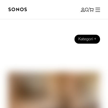
Kategori
+
ULTIMATE VEILEDNINGER
Slik kobler du hodetelefoner til TV-en
din