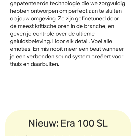
gepatenteerde technologie die we zorgvuldig
hebben ontworpen om perfect aan te sluiten
op jouw omgeving. Ze zijn gefinetuned door
de meest kritische oren in de branche, en
geven je controle over de ultieme
geluidsbeleving. Hoor elk detail. Voel alle
emoties. En mis nooit meer een beat wanneer
je een verbonden sound system creëert voor
thuis en daarbuiten.
Nieuw: Era 100 SL
Sonos Play
Era 100 SL
Era 300
Era 100
Roam 2
Move 2
Five