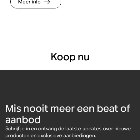
Meer info
Koop nu
Mis nooit meer een beat of
aanbod
Schrijf je in en ontvang de laatste updates over nieuwe
Set voor twee kamers
Meeslepende muziekset
Hifiset
Set voor twee kamers
Indoor/Outdoor-set met
Avonturenset met Sonos
producten en exclusieve aanbiedingen.
met Era 100
met Era 100 SL
Sonos Play
Play