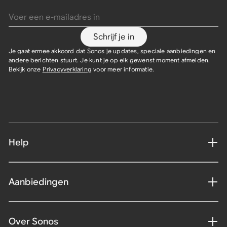
Voer een e-mailadres in
2x Era 300
2x Five
2x Era 100
2x Era 100 SL
Era 100 + Sonos Play
2x Sonos Play
€ 998,00
€ 1.298,00
€ 898,00
€ 1.168,00
Schrijf je in
€ 458,00
€ 398,00
€ 578,00
€ 698,00
€ 433,00
€ 378,00
€ 548,00
€ 663,00
Bespaar € 100,00
Bespaar € 130,00
Bespaar € 25,00
Bespaar € 20,00
Bespaar € 30,00
Bespaar € 35,00
Je gaat ermee akkoord dat Sonos je updates, speciale aanbiedingen en
andere berichten stuurt. Je kunt je op elk gewenst moment afmelden.
Bekijk onze
Privacyverklaring
voor meer informatie.
Help
Aanbiedingen
Over Sonos