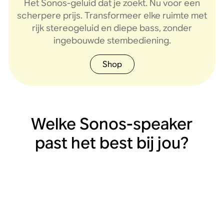
Het Sonos-geluid dat je zoekt. Nu voor een
Ruimtelijke audio
Ultradraagbare,
Draagbare,
Topmodel
Topmodel
Compact
Compact
scherpere prijs. Transformeer elke ruimte met
waterdichte speaker
waterdichte speaker
stereogeluid en rijke
stereogeluid en rijke
draagbare speaker
speaker gebouwd
hifispeaker met
gebouwd voor thuis
voor Dolby Atmos.
gebouwd om mee
voor binnen én
diepe bass en
bass, zonder
bass, met
rijk stereogeluid en diepe bass, zonder
op reis te nemen.
stembediening.
stembediening.
en daarbuiten
lijningang.
buiten.
ingebouwde stembediening.
Shop
Welke Sonos-speaker
past het best bij jou?