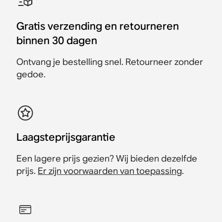
2x Era 300
Roam 2 + draadloze
Move 2 + Roam 2
2x Era 100
2x Roam 2
Era 100 + Move 2
oplader
Gratis verzending en retourneren
€ 998,00
€ 698,00
€ 898,00
€ 628,00
€ 458,00
€ 398,00
€ 728,00
€ 433,00
€ 358,00
€ 691,00
€ 248,00
binnen 30 dagen
Bespaar € 100,00
Bespaar € 70,00
Bespaar € 25,00
Bespaar € 40,00
Bespaar € 37,00
Ontvang je bestelling snel. Retourneer zonder
gedoe.
Laagsteprijsgarantie
Een lagere prijs gezien? Wij bieden dezelfde
prijs.
Er zijn voorwaarden van toepassing
.