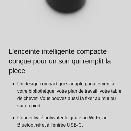
Configurations double caisson
Paramètres de la pièce
Appels téléphoniques
Services vocaux
Bouton marche/arrêt du microphone
Entrée ligne
Zones
Détection de port
Trueplay™
Services vocaux
Trueplay™
Paramètres du compte
Paramètres du produit
Configurer une paire stéréo
Trueplay™
Configurer une paire stéréo
L’enceinte intelligente compacte
Préférences
Spécifications
Configurer les enceintes surround
Configurer une paire stéréo
Configurer les enceintes surround
conçue pour un son qui remplit la
pièce
Titre visible par le client
Informations importantes de sécurité
Paramètres du produit
Configurer les enceintes surround
Paramètres du produit
Un design compact qui s'adapte parfaitement à
votre bibliothèque, votre plan de travail, votre table
Zones
Paramètres du produit
Zones
de chevet. Vous pouvez aussi la fixer au mur ou
sur un pied.
Accessoires
Zones
Accessoires
Connectivité polyvalente grâce au Wi-Fi, au
Bluetooth® et à l'entrée USB-C.
Support Era 300
Accessoires
Support Era 100